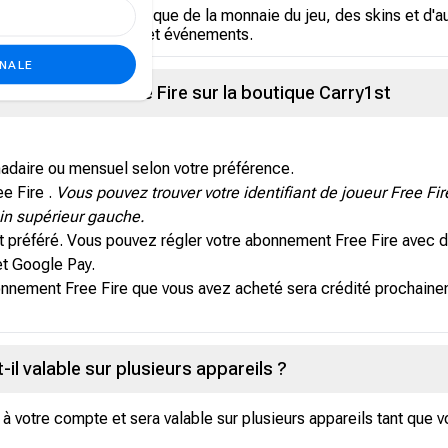
s exclusives telles que de la monnaie du jeu, des skins et d'au
velles fonctionnalités et événements.
ONALE
it d'adhésion Free Fire sur la boutique Carry1st
daire ou mensuel selon votre préférence.
ee Fire .
Vous pouvez trouver votre identifiant de joueur Free Fi
oin supérieur gauche.
 préféré. Vous pouvez régler votre abonnement Free Fire avec d
et Google Pay.
bonnement Free Fire que vous avez acheté sera crédité prochaine
l valable sur plusieurs appareils ?
é à votre compte et sera valable sur plusieurs appareils tant qu