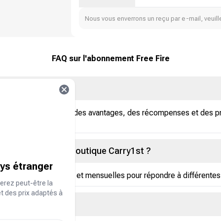
Nous vous enverrons un reçu par e-mail, veuille
FAQ sur l'abonnement Free Fire
ire ?
d'abonnement qui offre des avantages, des récompenses et des pri
disponibles sur la boutique Carry1st ?
ays étranger
ment hebdomadaires et mensuelles pour répondre à différentes
erez peut-être la
et des prix adaptés à
sion Free Fire ?