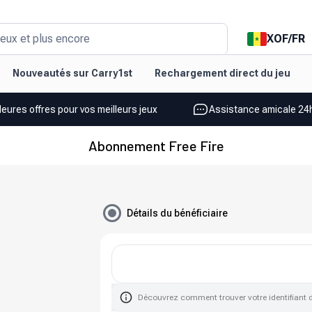
XOF
/
FR
eux et plus encore
Nouveautés sur Carry1st
Rechargement direct du jeu
leures offres pour vos meilleurs jeux
Assistance amicale 24h
Abonnement Free Fire
Détails du bénéficiaire
Découvrez comment trouver votre identifiant 