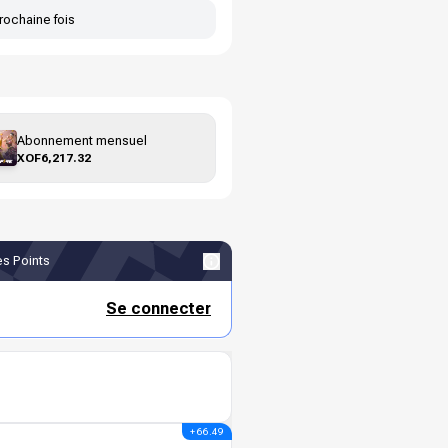
rochaine fois
Abonnement mensuel
XOF6,217.32
s Points
Se connecter
+ 66.49