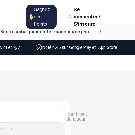
Gagnez
Se
des
connecter
/
Points
S'inscrire
Bons d'achat pour cartes-cadeaux de jeux
Style de vie et d
/24 et 7j/7
Noté 4,45 sur Google Play et l'App Store
Identifiant
du joueur
de joueur