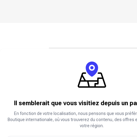
Qu'est-ce que l'adhésion à Free F
L'adhésion à Free Fire est un service 
améliorer votre expérience de jeu.
Quels sont les plans d'adhésion 
Il semblerait que vous visitiez depuis un p
Nous proposons des formules d'abonne
En fonction de votre localisation, nous pensons que vous préfér
Boutique internationale, où vous trouverez du contenu, des offres 
votre région.
Quels avantages ai-je avec l'adhé