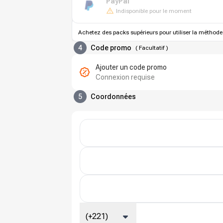
PayPal
Indisponible pour le moment
Achetez des packs supérieurs pour utiliser la méthode
4
Code promo
(
Facultatif
)
Ajouter un code promo
Connexion requise
5
Coordonnées
(+221)