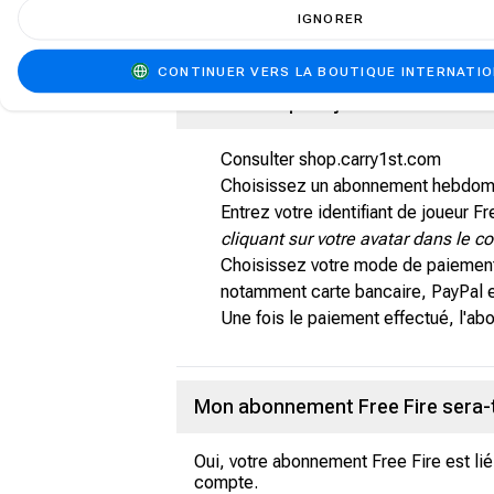
Les membres bénéficient de récompense
IGNORER
bénéficier d'un accès anticipé aux nou
CONTINUER VERS LA BOUTIQUE INTERNATI
Comment puis-je acheter un forfa
Consulter shop.carry1st.com
Choisissez un abonnement hebdoma
Entrez votre identifiant de joueur Fr
cliquant sur votre avatar dans le c
Choisissez votre mode de paiement
notamment carte bancaire, PayPal 
Une fois le paiement effectué, l'a
Mon abonnement Free Fire sera-t-i
Oui, votre abonnement Free Fire est li
compte.