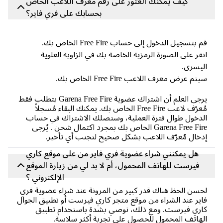
كيف يمكنك العثور على رقم مُعرف اللاعب الخاص
بحسابك على فري فاير؟
 بتسجيل الدخول إلى حساب Free Fire الخاص بك.
قر على الصورة الرمزية الخاصة بك في الزاوية العلوية
يسرى.
تم عرض معرف اللاعب Free Fire الخاص بك.
يرجى العلم أن اشتراك عضوية Garena Free Fire يتطلب فقط
مُعرّف لاعب Free Fire الخاص بك. يمكنك البقاء مُسجلاً
دخول طوال فترة العملية، وستصلك الاشتراك في حساب
Garena Free Fire الخاص بك بمجرد اكتمال شحن . يُرجى
خال مُعرّف اللاعب بشكل صحيح لتجنب أي تأخير.
هل يمكنني شراء عضوية فري فاير من على موقع كاري
فيرست للهاتف المحمول، أم لا بد لي من زيارة الموقع
الإلكتروني ؟
سن الحظ هناك قدر كبير من المرونة عند شراء عضوية فري
ير عند الشراء من موقع متجر كاري فيرست أو تطبيق الجوال
ري فيرست. ومع ذلك، نوصي بشدة باستخدام تطبيق
هاتف المحمول للحصول على تجربة أكثر سلاسة.