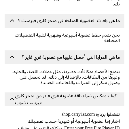
ك.
 هي باقات العضوية المتاحة في متجر كاري فيرست ؟
ن نقدم خطط عضوية أسبوعية وشهرية لتلبية التفضيلات
مختلفة
 هي المزايا التي أحصل عليها مع عضوية فري فاير ؟
متع الأعضاء بمكافآت حصرية، مثل عملات اللعبة، والجلود،
يرها من المكافآت. بالإضافة إلى ذلك، قد تحصل على
ول مبكر إلى الميزات والفعاليات الجديدة.
كيف يمكنني شراء باقة عضوية فري فاير من متجر كاري
فيرست شوب
لوا بزيارة shop.carry1st.com
تار إما عضوية أسبوعية أو شهرية حسب تفضيلك
Enter your Free Fire Player I
يمكنك العثور على معرف