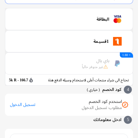
البطاقة
1قسيمة
باي بال
غير متوفر حالياً
اج الى شراء منتجات أعلى لاستخدام وسيله الدفع هذة
166.7 - 5k R
كود الخصم
(
خياري
)
استخدم كود الخصم
تسجيل الدخول
مطلوب تسجيل الدخول
ادخل معلوماتك