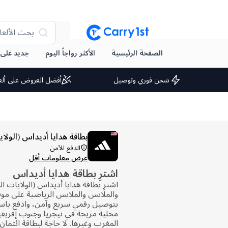
بحث الألعا
الصفحة الرئيسية
الأكثر رواجاً اليوم
جديد على arry1st
شحن فوري وتوصيل
أفضل العروض على ألع
بطاقة هدايا أديداس (الولاي
الدفع الآمن
عرض معلومات أقل
اشترِ بطاقة هدايا أديداس
اشترِ بطاقة هدايا أديداس (الولايات ا
بتوصيل رقمي سريع وآمن، وادفع باس
محلية مريحة في نيجريا وجنوب إفريق
المغرب وغيرها. لا حاجة لبطاقة ائتمان.