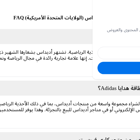
بطاقة هدايا أديداس (الولايات المتحدة الأمريكية) FAQ
 المحتوى والعروض
للملابس الرياضية والأحذية الرياضية. تشتهر أديداس بشعارها الشهير ذي
 والملابس والإكسسوارات. إنها علامة تجارية رائدة في مجال الرياضة ون
ياء.
يا Adidas؟
شراء مجموعة واسعة من منتجات أديداس، بما في ذلك الأحذية الرياضي
 الإلكتروني أو في متاجر أديداس للبيع بالتجزئة. وهذا يوفر للمستخدمي
يداس من متجر كاري فيرست