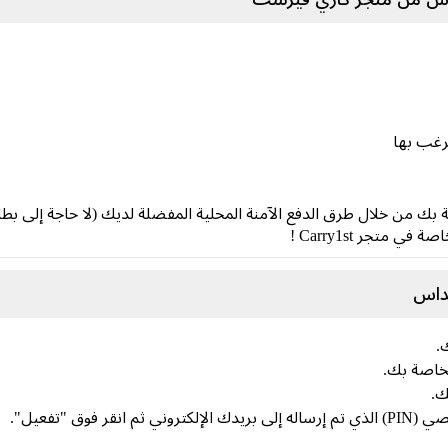
 متجر Carry1st !
يداس
.
لخاصة بك.
ك.
وق "تفعيل".