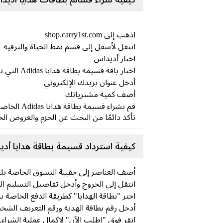
اذهب إلى shop.carry1st.com
انتقل لأسفل إلى قسم نمط الحياة والترفيه
اختار أديداس
اختار باقة قسيمة بطاقة هدايا Adidas التي ترغب بها
أدخل عنوان بريدك الإلكتروني
أضف كمية مشترياتك
قم بشراء قسيمة بطاقة هدايا Adidas الخاصة بك من خلال طرق الدفع الآمنة المحلية المفضلة لديك (لا حاجة إلى بطاقة ائتمان)
تأكد دائمًا من البحث عن الحزم والعروض الخاصة في
كيفية استرداد قسيمة بطاقة هدايا أد
أضف العناصر إلى حقيبة التسوق الخاصة بك
انتقل إلى الخروج وأدخل تفاصيل التسليم ا
اختر "بطاقة الهدايا" كطريقة الدفع الخاصة ب
أدخل رقم بطاقة الهدية ورقم التعريف الشخصي (PIN) الذي تم إرساله إلى بريدك الإلكتروني ثم انقر ف
انقر فوق "اطلب الآن" لإكمال عملية الشراء.