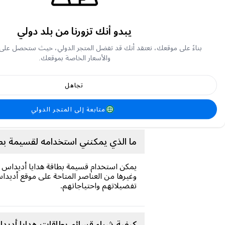
يبدو أنك تزورنا من بلد دولي
بناءً على موقعك، نعتقد أنك قد تفضل المتجر الدولي، حيث ستحصل على
ما هي شركة أديداس؟
والأسعار الخاصة بموقعك.
أديداس هي علامة تجارية معترف بها عالميًا 
تجاهل
من المنتجات، بما في ذلك الأحذية الرياضية
وعشاق اللياقة البدنية والأفراد المهتمين بالأز
متابعة إلى المتجر الدولي
ما الذي يمكنني استخدامه لقسيمة بطاقة هدا
يمكن استخدام قسيمة بطاقة هدايا أديداس ل
وغيرها من العناصر المتاحة على موقع أديداس
تفضيلاتهم واحتياجاتهم.
كيفية شراء قسائم بطاقات هدايا أد