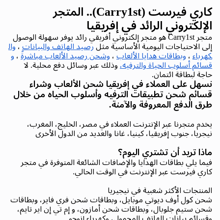
كاري فيرست (Carry1st).. المتجر
الإلكتروني الرائد في إفريقيا
متجر Carry1st هو متجر إلكتروني أفريقي رائد يوفر سهولة الوصول
إلى الاحتياجات اليومية الأساسية مثل
رصيد الهاتف والبيانات
،
وال
كهرباء
،
وبطاقات هدايا الألعاب
،
وشحن رصيد الألعاب مباشرةً
،
و
قسائم أسلوب الحياة والترفيه،
وذلك عبر وسائل دفع محلية. لا
حاجة لبطاقة ائتمان.
نسهل على العملاء في إفريقيا شحن الألعاب وشراء
قسائم شحن تطبيقات الترفيه وأسلوب الحياه من خلال
طرق الدفع المعروفة والآمنة.
يخدم متجرنا عبر الإنترنت العملاء في مصر، الخليج، المغرب،
نيجريا، جنوب إفريقيا، كينيا، غانا والعديد من الدول الأخرى
ماذا تريد أن تشتري اليوم؟
فيما يلي بطاقات الهدايا والإضافات الشائعة المتوفرة في متجر
كاري فيرست عبر الإنترنت في الوقت الحالي.
المنتجات الأكثر شعبية في نيجيريا
شحن كول أوف ديوتي موبايل، وبطاقات شحن فري فاير، وبطاقات
شحن ستيم جلوبال، وبطاقات شحن أمازون، و إم تي إن اير تايم،
وقسائم بيانات الهاتف المحمول، وكهرباء إنوجو.