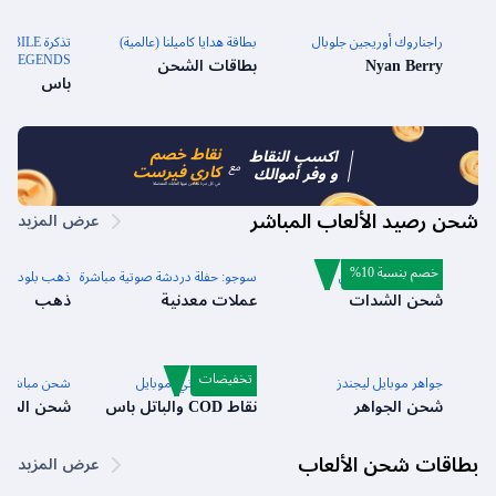
راجناروك أوريجين جلوبال
بطاقة هدايا كاميلنا (عالمية)
تذكرة E
LEGENDS جواهر الأسبوعية
Nyan Berry
بطاقات الشحن
باس
نقاط خصم
اكسب النقاط
مع
كاري فيرست
و وفر أموالك
في كل مرة تشحن فيها العابك المفضلة
شحن رصيد الألعاب المباشر
عرض المزيد
خصم بنسبة 10%
شدات ببجي موبايل
سوجو: حفلة دردشة صوتية مباشرة
ذهب بلود ستر
شحن الشدات
عملات معدنية
ذهب
تخفيضات
جواهر موبايل ليجندز
كول أوف دوتي: موبايل
شحن مباشر للع
شحن الجواهر
نقاط COD والباتل باس
شحن الجوا
بطاقات شحن الألعاب
عرض المزيد