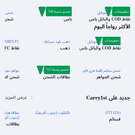
تخفيضات
خصم بنسبة 8%
كول أوف دوتي: موبايل
بلود سترايك باس
شحن مباشر
نقاط COD والباتل باس
باس
شحن الج
الأكثر رواجاً اليوم
تخفيضات
كول أوف دوتي: موبايل
ذهب بلود سترايك
EA SPORTS FC™ مو
نقاط COD والباتل باس
ذهب
نقاط FC والفضة
خصم بنسبة 5%
شحن مباشر للعبة فري فاير
بطاقة شحن فري فاير
جواهر موبايل 
شحن الجواهر
بطاقات الشحن
شحن الجوا
جديد على Carry1st
عرض المزيد
OTT (ZA)
تاكيالوت (جنوب أفريقيا)
بطا
(جنوب أفريقيا
قسائم
بطاقات ال