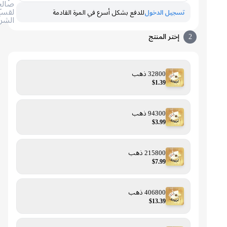
صالح
لقسيمة
تسجيل الدخول
للدفع بشكل أسرع في المرة القادمة
الشراء
2
إختر المنتج
32800 ذهب
$1.39
94300 ذهب
$3.99
215800 ذهب
$7.99
406800 ذهب
$13.39