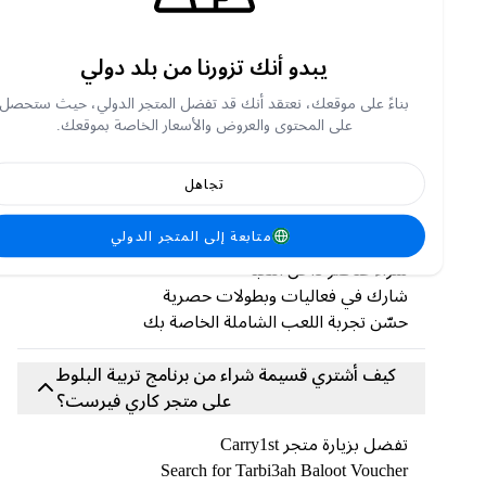
قسيمة تربية بالوت هي رمز رقمي مدفوع مسبقًا يُمكن
استخدامه للحصول على عملة أو رصيد داخل لعبة تربية
بالوت. توفر هذه القسيمة طريقة سهلة للاستمتاع
بالميزات والمحتوى المميز دون الحاجة إلى ربط بطاقة
يبدو أنك تزورنا من بلد دولي
بنكية بحسابك مباشرةً.
بناءً على موقعك، نعتقد أنك قد تفضل المتجر الدولي، حيث ستحصل
على المحتوى والعروض والأسعار الخاصة بموقعك.
ما هي استخدامات قسيمة البلوط من تربية؟
تجاهل
يمكنك استبدال قسيمتك للحصول على عملة أو رصيد
داخل اللعبة، والذي يمكن استخدامه في:
متابعة إلى المتجر الدولي
افتح الميزات المميزة
شراء عناصر داخل اللعبة
شارك في فعاليات وبطولات حصرية
حسّن تجربة اللعب الشاملة الخاصة بك
كيف أشتري قسيمة شراء من برنامج تربية البلوط
على متجر كاري فيرست؟
تفضل بزيارة متجر Carry1st
Search for Tarbi3ah Baloot Voucher