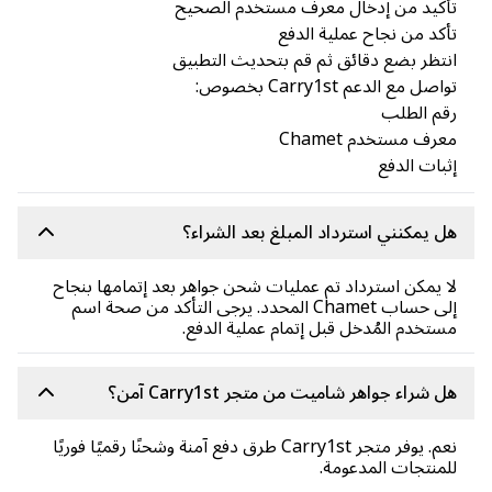
كيد من إدخال معرف مستخدم الصحيح
كد من نجاح عملية الدفع
تظر بضع دقائق ثم قم بتحديث التطبيق
صل مع الدعم Carry1st بخصوص:
م الطلب
رف مستخدم Chamet
بات الدفع
 يمكنني استرداد المبلغ بعد الشراء؟
 يمكن استرداد تم عمليات شحن جواهر بعد إتمامها بنجاح
إلى حساب Chamet المحدد. يرجى التأكد من صحة اسم
تخدم المُدخل قبل إتمام عملية الدفع.
 شراء جواهر شاميت من متجر Carry1st آمن؟
نعم. يوفر متجر Carry1st طرق دفع آمنة وشحنًا رقميًا فوريًا
منتجات المدعومة.