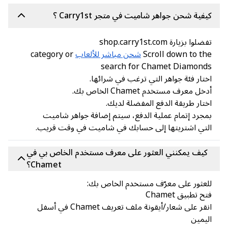
فية شحن جواهر شاميت في متجر Carry1st ؟
لوا بزيارة shop.carry1st.com
Scroll down to t
شحن مباشر للألعاب
category or
search for Chamet Diamond
تار فئة جواهر التي ترغب في شرائها.
خل معرف مستخدم Chamet الخاص بك.
تار طريقة الدفع المفضلة لديك.
جرد إتمام عملية الدفع، سيتم إضافة جواهر شاميت
تي اشتريتها إلى حسابك في شاميت في وقت قريب.
كيف يمكنني العثور على معرف مستخدم الخاص بي في
Chamet؟
عثور على معرّف مستخدم الخاص بك:
ح تطبيق Chamet
انقر على شعار/أيقونة ملف تعريف Chamet في أسفل
يمين