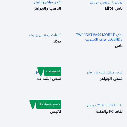
رويال باس ببجي موبايل
شحن مباشر يلا لودو
باس Elite
الذهب والجواهر
تذكرة TWILIGHT PASS MOBILE
أسفلت ليجندس يونيت
LEGENDS جواهر الأسبوعية
توكنز
باس
تخفيضات
شحن مباشر للعبة فري فاير
شدات ببجي موبايل
شحن الجواهر
شحن الشدات
خصم بنسبة 2%
EA SPORTS FC™ موبايل
شحن مارفل رايفلز
نقاط FC والفضة
لاتيس