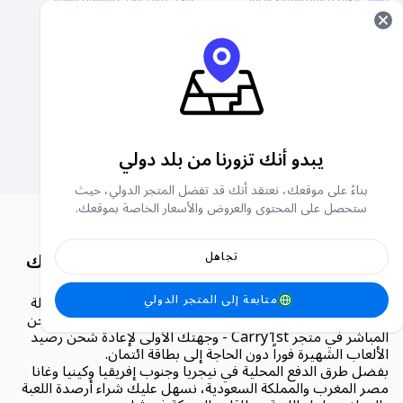
عملات معدنية
بلورات
برقية
Stars
يبدو أنك تزورنا من بلد دولي
بناءً على موقعك، نعتقد أنك قد تفضل المتجر الدولي، حيث
ستحصل على المحتوى والعروض والأسعار الخاصة بموقعك.
⚡ شحن رصيد الألعاب مباشرةً – أعد شحن ألعابك
تجاهل
المفضلة فورًا | متجر Carry1st
هل تبحث عن طريقة سريعة وآمنة لشحن رصيد ألعابك المفضلة
متابعة إلى المتجر الدولي
في جميع أنحاء أفريقيا والشرق الأوسط؟ ترحيب في قسم الشحن
المباشر في متجر Carry1st - وجهتك الأولى لإعادة شحن رصيد
الألعاب الشهيرة فوراً دون الحاجة إلى بطاقة ائتمان.
بفضل طرق الدفع المحلية في نيجريا وجنوب إفريقيا وكينيا وغانا
مصر المغرب والمملكة السعودية، نسهل عليك شراء أرصدة اللعبة