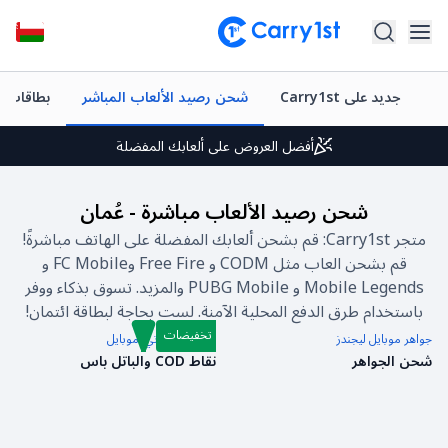
وم
جديد على Carry1st
شحن رصيد الألعاب المباشر
بطاقات 
شحن فوري وتوصيل
أفضل العروض على ألعابك المفضلة
دعم متميز على مدار الساعة طوال أيام الأسبوع
شحن رصيد الألعاب مباشرة
-
عُمان
تقييم +4.5 على متجر Google Play وApp Store
متجر Carry1st: قم بشحن ألعابك المفضلة على الهاتف مباشرةً!
قم بشحن العاب مثل CODM و Free Fire وFC Mobile و
شحن فوري وتوصيل
Mobile Legends و PUBG Mobile والمزيد. تسوق بذكاء ووفر
أفضل العروض على ألعابك المفضلة
باستخدام طرق الدفع المحلية الآمنة. لست بحاجة لبطاقة ائتمان!
تخفيضات
جواهر موبايل ليجندز
كول أوف دوتي: موبايل
دعم متميز على مدار الساعة طوال أيام الأسبوع
شحن الجواهر
نقاط COD والباتل باس
تقييم +4.5 على متجر Google Play وApp Store