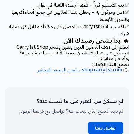
✅ يتم التسليم فوراً – تظهر أرصدة اللعبة في ثوانٍ.
✅ آمن وموثوق به – يحظى بثقة الملايين في جميع أنحاء أفريقيا
والشرق الأوسط.
✅ اكسب نقاط Carry1st – احصل على مكافأة مقابل كل عملية
شراء.
🔥 ابدأ بشحن رصيدك الآن
انضم إلى آلاف اللاعبين الذين يثقون بمتجر Carry1st Shop
للحصول على عمليات شحن رصيد الألعاب مباشرة وسريعة
وبأسعار معقولة.
تصفح الفئة الكاملة:
👉
shop.carry1st.com - شحن الرصيد المباشر
لم تتمكن من العثور على ما تبحث عنه؟
لم تجد المنتج الذي تبحث عنه؟ تواصل مع فريقنا الودود.
تواصل معنا