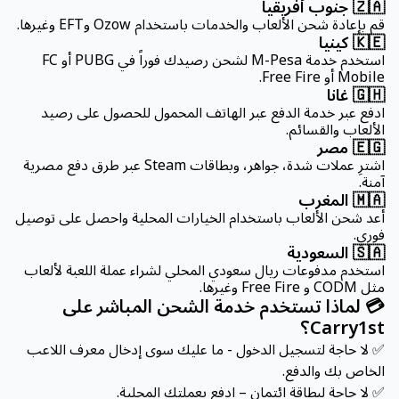
🇿🇦 جنوب أفريقيا
قم بإعادة شحن الألعاب والخدمات باستخدام Ozow وEFT وغيرها.
🇰🇪 كينيا
استخدم خدمة M-Pesa لشحن رصيدك فوراً في PUBG أو FC
Mobile أو Free Fire.
🇬🇭 غانا
ادفع عبر خدمة الدفع عبر الهاتف المحمول للحصول على رصيد
الألعاب والقسائم.
🇪🇬 مصر
اشترِ عملات شدة، جواهر، وبطاقات Steam عبر طرق دفع مصرية
آمنة.
🇲🇦 المغرب
أعد شحن الألعاب باستخدام الخيارات المحلية واحصل على توصيل
فوري.
🇸🇦 السعودية
استخدم مدفوعات ريال سعودي المحلي لشراء عملة اللعبة لألعاب
مثل CODM و Free Fire وغيرها.
💳 لماذا تستخدم خدمة الشحن المباشر على
Carry1st؟
✅ لا حاجة لتسجيل الدخول - ما عليك سوى إدخال معرف اللاعب
الخاص بك والدفع.
✅ لا حاجة لبطاقة ائتمان – ادفع بعملتك المحلية.