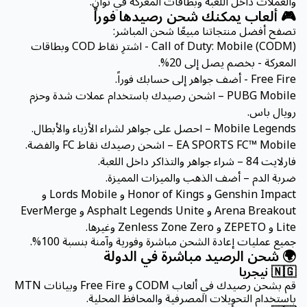
والعملات داخل اللعبة وبطاقات المعركة في ثوانٍ.
🎮 ألعاب يمكنك شحن رصيدها فوراً
تصفح أفضل منتجاتنا مبيعًا شحن المباشر:
Call of Duty: Mobile (CODM) - اشترِ نقاط COD وبطاقات
المعركة - بخصم يصل إلى 20%.
Free Fire - أضف جواهر إلى حسابك فوراً.
PUBG Mobile – اشحن رصيدك باستخدام عملات شدة وحزم
رويال باس.
Mobile Legends – احصل على جواهر لشراء الأزياء والأبطال.
EA SPORTS FC™ Mobile – اشحن رصيدك نقاط FC والفضة.
فارلايت 84 – شراء جواهر والتذاكر داخل اللعبة.
ضربة الدم – أضف الذهب والميزات المميزة.
Genshin Impact و Honor of Kings و Lords Mobile و
Arena Breakout و Asphalt Legends Unite و EverMerge
Lite و ZEPETO و Zenless Zone Zero وغيرها.
جميع عمليات إعادة الشحن مباشرة وفورية وآمنة بنسبة 100%.
🌍 شحن الرصيد مباشرة في الدولة
🇳🇬 نيجريا
قم بشحن رصيدك في ألعاب CODM و Free Fire وبيانات MTN
باستخدام التحويلات المصرفية والمحافظ المحلية.