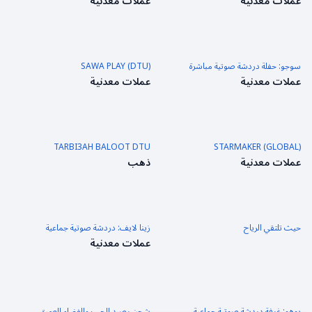
عملات معدنية
عملات معدنية
سوجو: حفلة دردشة صوتية مباشرة
SAWA PLAY (DTU)
عملات معدنية
عملات معدنية
TARBI3AH BALOOT DTU
STARMAKER (GLOBAL)
عملات معدنية
ذهب
حيث تلتقي الرياح
زينا لايف: دردشة صوتية جماعية
عملات معدنية
يوهو: غرفة دردشة صوتية جماعية
شحن رصيد الحب والفضاء العميق