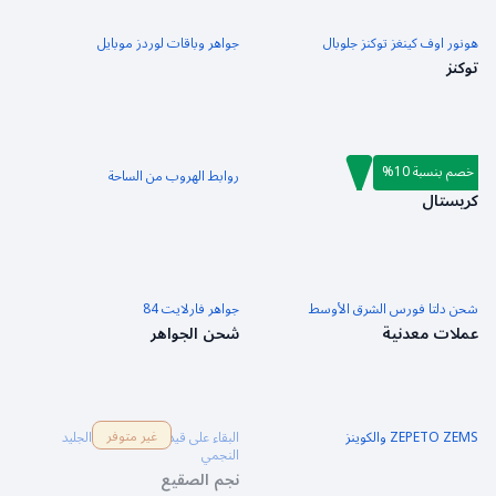
هونور اوف كينغز توكنز جلوبال
جواهر وباقات لوردز موبايل
توكنز
خصم بنسبة 10%
جينشين إمباكت
روابط الهروب من الساحة
كريستال
شحن دلتا فورس الشرق الأوسط
جواهر فارلايت 84
عملات معدنية
شحن الجواهر
غير متوفر
ZEPETO ZEMS والكوينز
البقاء على قيد الحياة في ظل الجليد
النجمي
نجم الصقيع