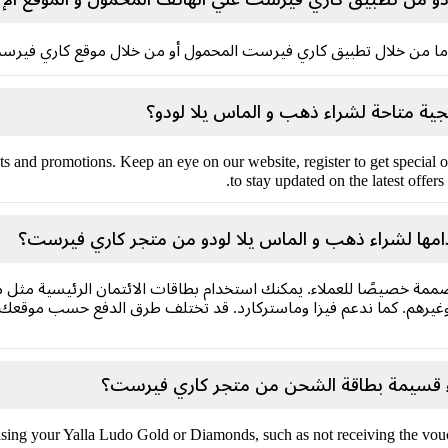
 إما من خلال تطبيق كاري فيرست المحمول أو من خلال موقع كاري فيرست
ة متاحة لشراء ذهب و الماس يلا لودو؟
ts and promotions. Keep an eye on our website, register to get special o
) to stay updated
امها لشراء ذهب و الماس يلا لودو من متجر كاري فيرست؟
ممة خصيصًا للعملاء. يمكنك استخدام بطاقات الائتمان الرئيسية مثل مح
رهم. كما ندعم فيزا وماستركارد. قد تختلف طرق الدفع حسب موقعك، يم
ء قسيمة بطاقة الشحن من متجر كاري فيرست؟
sing your Yalla Ludo Gold or Diamonds, such as not receiving the vouch