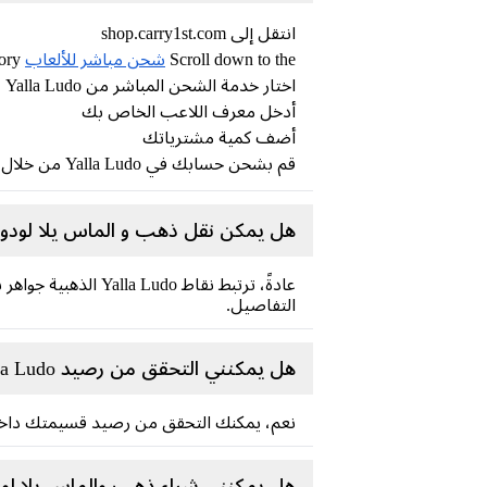
انتقل إلى shop.carry1st.com
Scroll down to the
شحن مباشر للألعاب
category
اختار خدمة الشحن المباشر من Yalla Ludo
أدخل معرف اللاعب الخاص بك
أضف كمية مشترياتك
قم بشحن حسابك في Yalla Ludo من خلال طرق الدفع المحلية الآمنة (لا حاجة لبطاقة ائتمان!).
هل يمكن نقل ذهب و الماس يلا لودو 
عادةً، ترتبط نقاط 
التفاصيل.
هل يمكنني التحقق من رصيد Yalla Ludo الخاص بي؟
نعم، يمكنك التحقق من رصيد قسيمتك داخل تطبيق 
هل يمكنني شراء ذهب والماس يلا لود