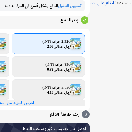
ب ممتعة!
اطلع على جم
تسجيل الدخول
للدفع بشكل أسرع في المرة القادمة
إختر المنتج
2,320 جواهر (INT)
ريال عماني2.05
830 جواهر (INT)
ريال عماني0.82
5,150 جواهر (INT)
ريال عماني4.10
اعرض المزيد من الم
3
إختر طريقة الدفع
احصل على خصومات اكبر واستخدم النقاط