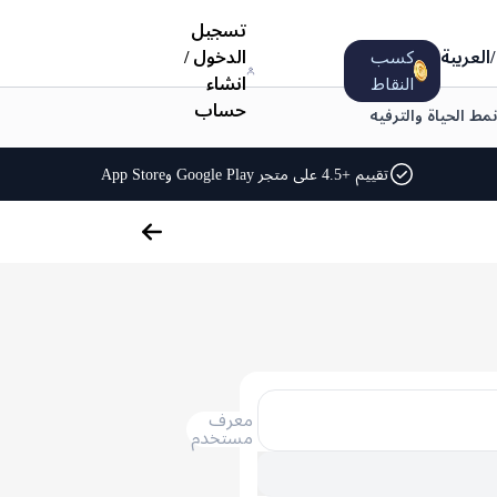
تسجيل
/
العربية
كسب
الدخول
/
النقاط
انشاء
حساب
نمط الحياة والترفيه
تقييم +4.5 على متجر Google Play وApp Store
معرف
مستخدم