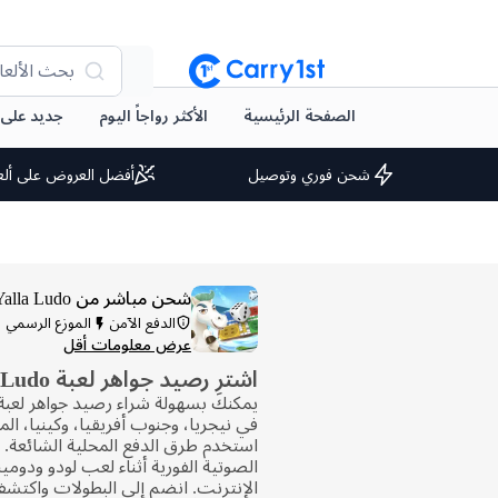
بحث الألعا
الصفحة الرئيسية
الأكثر رواجاً اليوم
جديد على arry1st
شحن فوري وتوصيل
أفضل العروض على ألع
شحن مباشر من Yalla Ludo
الدفع الآمن
الموزع الرسمي
عرض معلومات أقل
اشترِ رصيد جواهر لعبة Yalla Ludo
في نيجريا، وجنوب أفريقيا، وكينيا، ال
استخدم طرق الدفع المحلية الشائعة. 
الصوتية الفورية أثناء لعب لودو ودوم
الإنترنت. انضم إلى البطولات واكتشف