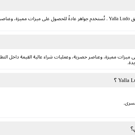
جواهر Yalla Ludo هي عملة أخرى داخل تطبيق Yalla Ludo . تُستخدم جواهر عادةً للحصول ع
Yalla عادةً للحصول على ميزات مميزة، وعناصر حصرية، وعمليات شراء عالية القيمة د
دة.
يسرى.