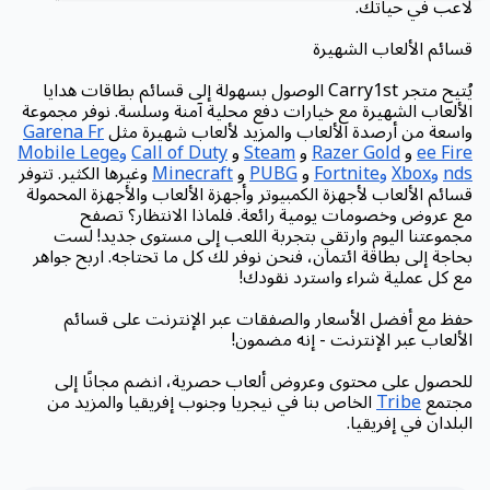
لاعب في حياتك.
قسائم الألعاب الشهيرة
يُتيح متجر Carry1st الوصول بسهولة إلى قسائم بطاقات هدايا
الألعاب الشهيرة مع خيارات دفع محلية آمنة وسلسة. نوفر مجموعة
واسعة من أرصدة الألعاب والمزيد لألعاب شهيرة مثل
Garena Fr
ee Fire
و
Razer Gold
و
Steam
و
Call of Duty
وMobile Lege
nds
وXbox
وFortnite
و
PUBG
و
Minecraft
وغيرها الكثير. تتوفر
قسائم الألعاب لأجهزة الكمبيوتر وأجهزة الألعاب والأجهزة المحمولة
مع عروض وخصومات يومية رائعة. فلماذا الانتظار؟ تصفح
مجموعتنا اليوم وارتقي بتجربة اللعب إلى مستوى جديد! لست
بحاجة إلى بطاقة ائتمان، فنحن نوفر لك كل ما تحتاجه. اربح جواهر
مع كل عملية شراء واسترد نقودك!
حفظ مع أفضل الأسعار والصفقات عبر الإنترنت على قسائم
الألعاب عبر الإنترنت - إنه مضمون!
للحصول على محتوى وعروض ألعاب حصرية، انضم مجانًا إلى
مجتمع
Tribe
الخاص بنا في نيجريا وجنوب إفريقيا والمزيد من
البلدان في إفريقيا.