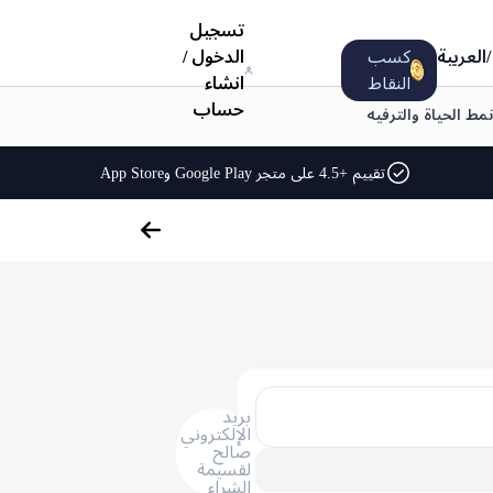
تسجيل
/
العربية
كسب
الدخول
/
النقاط
انشاء
حساب
نمط الحياة والترفيه
تقييم +4.5 على متجر Google Play وApp Store
بريد
الإلكتروني
صالح
لقسيمة
الشراء