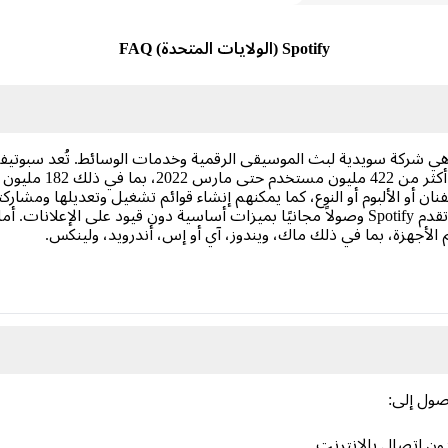
Spotify (الولايات المتحدة) FAQ
التي تأسست في 23 أبريل 2006، هي شركة سويدية لبث الموسيقى الرقمية وخدمات الوسائط.
 أو الألبوم أو النوع، كما يمكنهم إنشاء قوائم تشغيل وتعديلها ومشا
متابعة أصدقائهم لمعرفة ما يستمعون إليه. تقدم Spotify وصولاً مجانيًا بميزات أساسية دون ق
ول إلى:
دون اتصال بالإنترنت