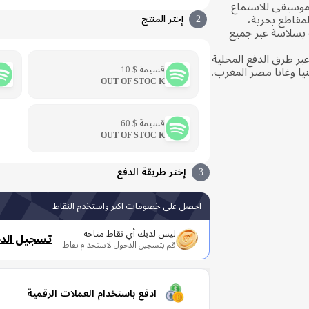
ك تنزيل الموسيقى للاستماع
لمقاطع بحرية،
2
إختر المنتج
 بسلاسة عبر جميع
ر طرق الدفع المحلية
قسيمة $ 10
نيا وغانا مصر المغرب.
OUT OF STOC K
قسيمة $ 60
OUT OF STOC K
3
إختر طريقة الدفع
احصل على خصومات اكبر واستخدم النقاط
ليس لديك أي نقاط متاحة
تسجيل الد
قم بتسجيل الدخول لاستخدام نقاط
ادفع باستخدام العملات الرقمية