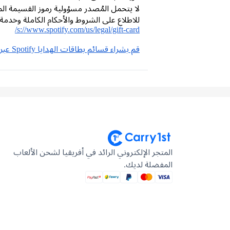
لا يتحمل المُصدر مسؤولية رموز القسيمة الم
للاطلاع على الشروط والأحكام الكاملة وخدمة
s://www.spotify.com/us/legal/gift-card/
قم بشراء قسائم بطاقات الهدايا Spotify عبر الإنترنت على متجر Carry1st !
المتجر الإلكتروني الرائد في أفريقيا لشحن الألعاب
المفضلة لديك.