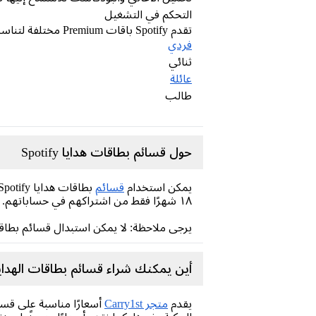
التحكم في التشغيل
تقدم Spotify باقات Premium مختلفة لتناسب المستخدمين المختلفين
فردي
ثنائي
عائلة
طالب
حول قسائم بطاقات هدايا Spotify
يمكن استخدام
قسائم
١٨ شهرًا فقط من اشتراكهم في حساباتهم.
يرجى ملاحظة: لا يمكن استبدال قسائم بطاقات هدايا Spotify إلا بخطة um
أين يمكنك شراء قسائم بطاقات الهدايا Spotify عبر الإنترن
يقدم
متجر Carry1st