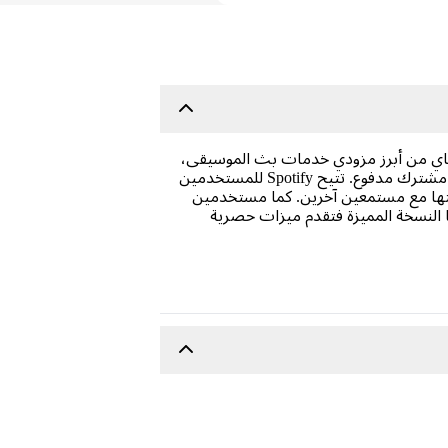
 تُعد سبوتيفاي من أبرز مزودي خدمات بث الموسيقى،
حيث بلغ عدد مستخدميها النشطين شهريًا أكثر من 422 مليون مستخدم حتى مارس 2022، بما في ذلك 182 مليون مشترك مدفوع. تتيح Spotify للمستخدمين
ركتها مع مستمعين آخرين. كما مستخدمين
يود على الإعلانات. أما النسخة المميزة فتقدم ميزات حصرية