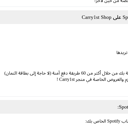
خفضة من حين لآخر!
عروض الخاصة في متجر Carry1st !
ص بك: