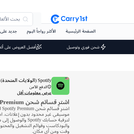
بحث الألعا
الصفحة الرئيسية
الأكثر رواجاً اليوم
جديد على arry1st
شحن فوري وتوصيل
أفضل العروض على ألع
Spotify (الولايات المتحدة)
الدفع الآمن
عرض معلومات أقل
اشترِ قسائم شحن Spotify Premium
اشتر
موسيقي غير محدود بدون إعلانات. است
لترقية حسابك Spotify والو
والبودكاست وقوائم التشغيل والمحت
وقت ومن أي مكان.