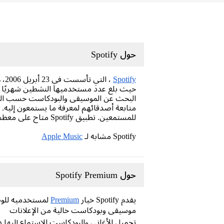
حول Spotify
Spotify
، 
البحث عن الموسيقى والبودكاست حسب الفنان
للمستمعين. تطبيق Spotify متاح على معظم الأجهزة، بما في ذلك ماك، ويندوز، آي أو إس، أندرويد، ولينكس.
Spotify مشابه لـ
Apple Music
حول Spotify Premium
يقدم Spotify خيار
Premium
لمستخدميه للوص
موسيقى وبودكاست خالية من الإعلانات
تحميل الأغاني والبودكاست للاستماع إليها 