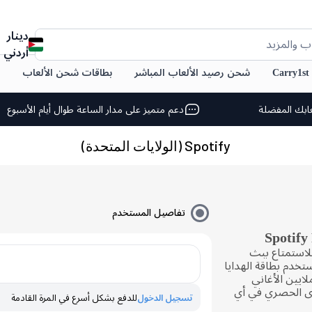
دينار
ب والمزيد
أردني
C
شحن رصيد الألعاب المباشر
بطاقات شحن الألعاب
ابك المفضلة
دعم متميز على مدار الساعة طوال أيام الأسبوع
Spotify (الولايات المتحدة)
تفاصيل المستخدم
ِ قسائم شحن Spotify Premium للاستمتاع ببث
خدم بطاقة الهدايا
صول إلى ملايين الأغاني
وى الحصري في أي
تسجيل الدخول
للدفع بشكل أسرع في المرة القادمة