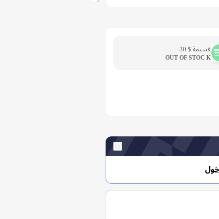
قسيمة $ 30
OUT OF STOC K
خول