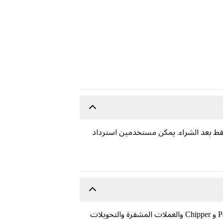
 لدفع ثمن باقة Premium. بطاقات هدايا Spotify صالحة لمدة ١٢ شهرًا فقط بعد الشراء. يمكن مستخدمين استرداد
أسعارًا مناسبة على قسائم بطاقات هدايا Spotify . نقبل أكثر من 60 طريقة دفع آمنة، مثل PayPal و Chipper والعملات المشفرة والتحويلات