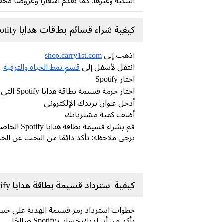
البنكية وغيرها. كما نقدم أسعارًا وعروضًا م
كيفية شراء قسائم بطاقات هدايا Spotify على Carry1st Shop
اذهب إلى
shop.carry1st.com
انتقل لأسفل إلى
قسم نمط الحياة والترفيه
اختار Spotify
اختار حزمة قسيمة بطاقة هدايا Spotify التي تريدها
أدخل عنوان بريدك الإلكتروني
أضف كمية مشترياتك
قم بشراء قسيمة بطاقة هدايا Spotify الخاصة بك من خلال أكثر من 60 طريقة دفع آمنة (لا حاجة إلى بطاقة ائتمان)
يرجى ملاحظة: تأكد دائمًا من البحث عن الحزم وال
كيفية استرداد قسيمة بطاقة هدايا Spotify:
خطوات استرداد رمز قسيمة الهدية على حساب Spotify الخا
تأكد من أن لديك حساب Spotify صالحًا