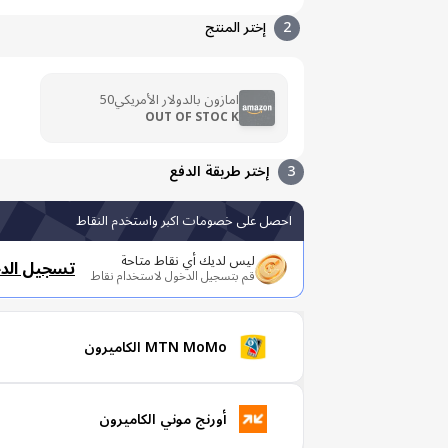
2
إختر المنتج
امازون بالدولار الأمريكي50
OUT OF STOC K
3
إختر طريقة الدفع
احصل على خصومات اكبر واستخدم النقاط
ليس لديك أي نقاط متاحة
تسجيل الد
قم بتسجيل الدخول لاستخدام نقاط
MTN MoMo الكاميرون
أورنج موني الكاميرون