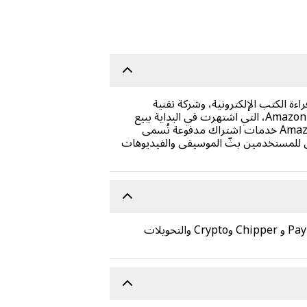
أجهزة قراءة الكتب الإلكترونية، وشركة تقنية
متعددة الجنسيات تُركّز على التجارة الإلكترونية، والبث الرقمي، والحوسبة السحابية، والذكاء الاصطناعي. وقد شهدت Amazon، التي اشتهرت في البداية ببيع
الكتب، نموًا سريعًا، مخترقةً أسواقًا مختلفة مثل الملابس، والأدوات المنزلية، والترفيه. قبل بضع سنوات، أطلقت Amazon خدمات اشتراك مدفوعة تُسمى
ح الموسيقى للمستخدمين بثّ الموسيقى والفيديوهات
يقدم متجر Carry1st أسعارًا مناسبة على قسائم بطاقات هدايا Amazon . نقبل طرق الدفع المحلية الآمنة، مثل PayPal و Chipper وCrypto والتحويلات