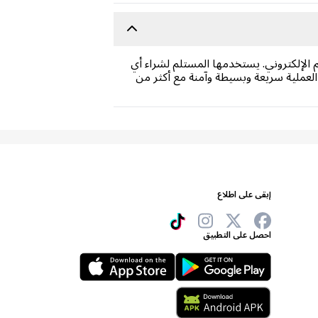
يد المستلم الإلكتروني. يستخدمها المستلم لشراء أي
ات من متجر Amazon الإلكتروني. اشترِ قسيمة بطاقة هدايا Amazon عبر الإنترنت من shop.carry1st.com. العملية سريعة وبسيطة وآمنة مع أكثر من
إبقى على اطلاع
احصل على التطبيق