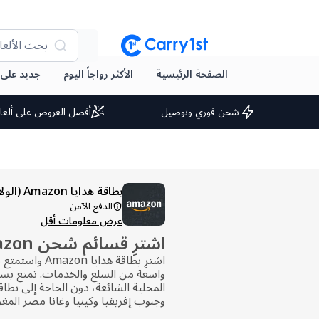
بحث الألعا
الصفحة الرئيسية
الأكثر رواجاً اليوم
جديد على arry1st
شحن فوري وتوصيل
أفضل العروض على ألعا
بطاقة هدايا Amazon (الولايات المتحدة)
الدفع الآمن
عرض معلومات أقل
اشترِ قسائم شحن Amazon
اشترِ بطاقة هدايا
واسعة من السلع والخدمات. تمتع بسه
المحلية الشائعة، دون الحاجة إلى بطاق
وجنوب إفريقيا وكينيا وغانا مصر المغ