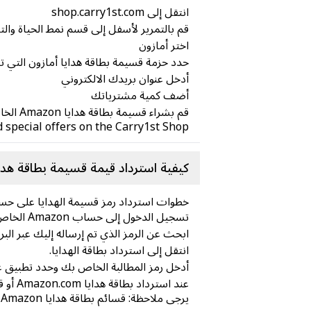
انتقل إلى shop.carry1st.com
قم بالتمرير لأسفل إلى قسم نمط الحياة والترفيه
اختر أمازون
حدد حزمة قسيمة بطاقة هدايا أمازون التي تر
أدخل عنوان بريدك الالكتروني
أضف كمية مشترياتك
قم بشراء قسيمة بطاقة هدايا Amazon الخاصة بك من خلال طرق الدفع الآمنة المحلية (لا حاجة لبطاقة ائتمان)
 special offers on the Carry1st Shop!
كيفية استرداد قيمة قسيمة بطاقة هداي
خطوات استرداد رمز قسيمة الهدايا على حساب Amazon الخا
تسجيل الدخول إلى حساب Amazon الخاص بك في الولايات المتحدة الأمريكية
ابحث عن الرمز الذي تم إرساله إليك عبر البري
انتقل إلى استرداد بطاقة الهدايا.
أدخل رمز المطالبة الخاص بك وحدد تطبيق 
عند استرداد بطاقة هدايا Amazon.com أو قسيمة هدايا إلى حسابك، يتم تخزين الأموال في حسابك وسيتم تطبيقها تلقائيًا على طلبك المؤهل التالي
يرجى ملاحظة: قسائم بطاقة هدايا Amazon صالحة لمدة 3 سنوات فقط من تاريخ التنشيط.