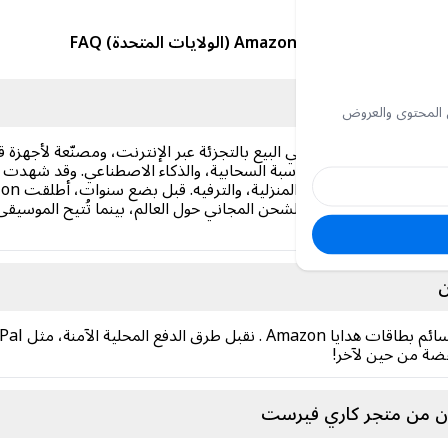
بطاقة هدايا Amazon (الولايات المتحدة) FAQ
 المحتوى والعروض
تي تأسست عام ١٩٩٤، هي شركة أمريكية متخصصة في البيع بالتجزئة عبر الإنترنت، ومصنّعة ل
ميوزيك. تُتيح برايم لأعضائها الاستمتاع بالشحن المجاني حول العالم، بينما تُتي
ن
خفضة من حين لآخر!
زون من متجر كاري فيرست