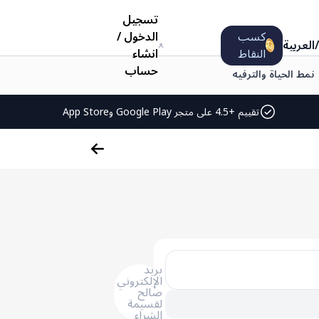
تسجيل
كسب
الدخول
/
/
العربية
النقاط
انشاء
حساب
نمط الحياة والترفيه
تقييم +4.5 على متجر Google Play وApp Store
بريد
الإلكتروني
صالح
لقسيمة
الشراء