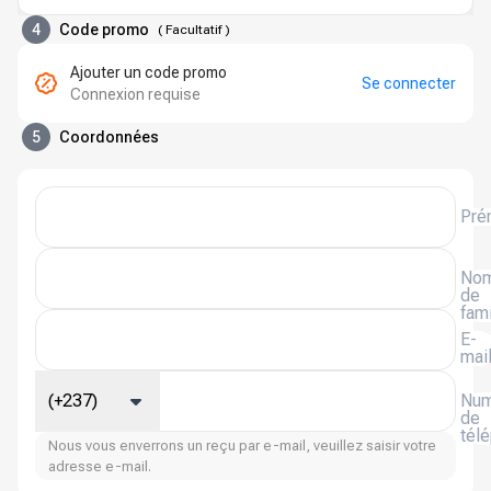
4
Code promo
(
Facultatif
)
Ajouter un code promo
Se connecter
Connexion requise
5
Coordonnées
Pré
No
de
fami
E-
mai
(+237)
Num
de
tél
Nous vous enverrons un reçu par e-mail, veuillez saisir votre
adresse e-mail.