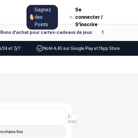
Gagnez
Se
des
connecter
/
Points
S'inscrire
Bons d'achat pour cartes-cadeaux de jeux
Style de vie et d
/24 et 7j/7
Noté 4,45 sur Google Play et l'App Store
E-
mail
rochaine fois