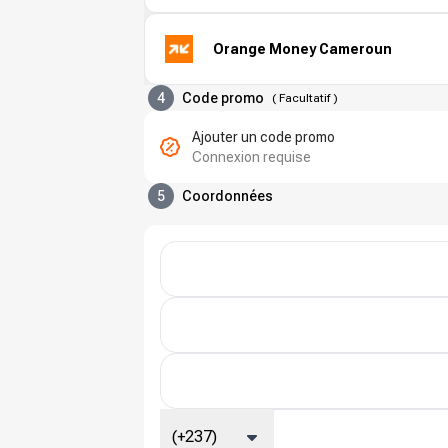
Orange Money Cameroun
4
Code promo
(
Facultatif
)
Ajouter un code promo
Connexion requise
5
Coordonnées
(+237)