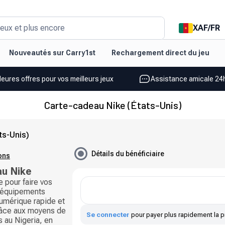
XAF
/
FR
eux et plus encore
Nouveautés sur Carry1st
Rechargement direct du jeu
leures offres pour vos meilleurs jeux
Assistance amicale 24h
Carte-cadeau Nike (États-Unis)
ts-Unis)
Détails du bénéficiaire
ions
au Nike
 pour faire vos
t équipements
 numérique rapide et
râce aux moyens de
Se connecter
pour payer plus rapidement la p
 au Nigeria, en