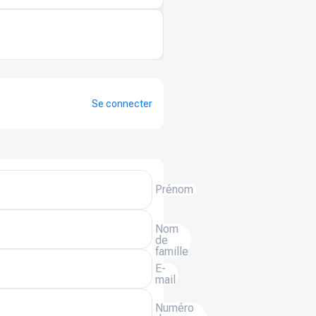
Se connecter
Prénom
Nom
de
famille
E-
mail
Numéro