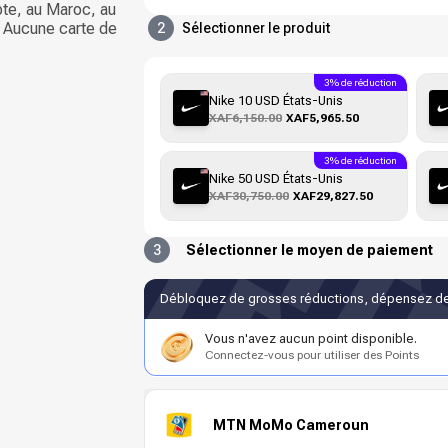
pte, au Maroc, au
. Aucune carte de
2
Sélectionner le produit
3% de réduction
Nike 10 USD États-Unis
XAF6,150.00
XAF5,965.50
3% de réduction
Nike 50 USD États-Unis
XAF30,750.00
XAF29,827.50
3
Sélectionner le moyen de paiement
Débloquez de grosses réductions, dépensez de
Vous n'avez aucun point disponible.
Connectez-vous pour utiliser des Points
MTN MoMo Cameroun