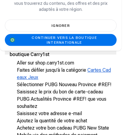
Grab your PUBG New State Mobile gift card
vous trouverez du contenu, des offres et des prix
vouchers from the
Boutique Carry1st
. We accept
adaptés à votre région.
secure payment methods, like PayPal, Chipper,
Crypto, bank transfers, and more. We also offer
affordable rates with discounted prices and
IGNORER
offers from time to time!
CONTINUER VERS LA BOUTIQUE
Comment acheter des cartes-cadeaux
INTERNATIONALE
PUBG New State Mobile en ligne sur la
boutique Carry1st
Aller sur shop.carry1st.com
Faites défiler jusqu'à la catégorie
Cartes Cad
eaux Jeux
Sélectionner PUBG Nouveau Province #REF!
Saisissez le prix du bon de carte-cadeau
PUBG Actualités Province #REF! que vous
souhaitez
Saisissez votre adresse e-mail
Ajoutez la quantité de votre achat
Achetez votre bon cadeau PUBG New State