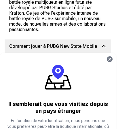
battle royale multijoueur en ligne futuriste
développé par PUBG Studios et édité par
Krafton. Ce jeu offre l'expérience intense de
battle royale de PUBG sur mobile, un nouveau
mode, de nouvelles armes et des collaborations
passionnantes.
Comment jouer à PUBG New State Mobile
PUBG New State is a free-to-play game where
players must explore vast Battlegrounds in
search of strategically placed weapons,
vehicles, and consumables in order to fight for
survival in an ever-shrinking play area. To
enhance your gaming experience purchase
PUBG New state Mobile gift vouchers online on
Boutique Carry1st
.
Il semblerait que vous visitiez depuis
un pays étranger
Où acheter des cartes-cadeaux PUBG New
State Mobile en ligne
En fonction de votre localisation, nous pensons que
vous préférerez peut-être la Boutique internationale, où