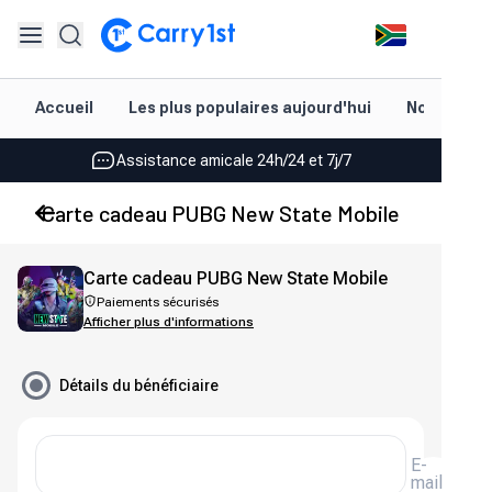
Rechargement et livraison instantanés
Accueil
Les plus populaires aujourd'hui
Nouveautés
Les meilleures offres pour vos meilleurs jeux
Assistance amicale 24h/24 et 7j/7
Noté 4,45 sur Google Play et l'App Store
Carte cadeau PUBG New State Mobile
Rechargement et livraison instantanés
Carte cadeau PUBG New State Mobile
Les meilleures offres pour vos meilleurs jeux
Paiements sécurisés
Afficher plus d'informations
Assistance amicale 24h/24 et 7j/7
Noté 4,45 sur Google Play et l'App Store
Détails du bénéficiaire
E-
mail