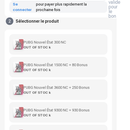
valide
Se
pour payer plus rapidement la
pour
connecter
prochaine fois
le
bon
2
Sélectionner le produit
PUBG Nouvel État 300 NC
OUT OF STOC k
PUBG Nouvel État 1500 NC + 80 Bonus
OUT OF STOC k
PUBG Nouvel État 3600 NC + 250 Bonus
OUT OF STOC k
PUBG Nouvel État 9300 NC + 930 Bonus
OUT OF STOC k