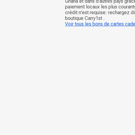
Ghana et dans d'autres pays grâ
paiement locaux les plus courant
crédit n'est requise: rechargez d
boutique Carry1st .
Voir tous les bons de cartes cad