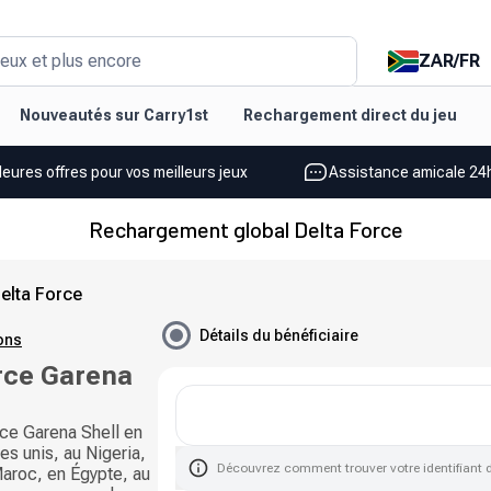
ZAR
/
FR
eux et plus encore
Nouveautés sur Carry1st
Rechargement direct du jeu
leures offres pour vos meilleurs jeux
Assistance amicale 24h
Rechargement global Delta Force
elta Force
Détails du bénéficiaire
ions
rce Garena
ce Garena Shell en
es unis, au Nigeria,
Découvrez comment trouver votre identifiant 
Maroc, en Égypte, au