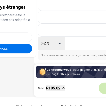
ays étranger
erez peut-être la
et des prix adaptés à
(+27)
ONALE
Nous vous enverrons un reçu par e-mail, veuille
Connectez-vous
pour gagner et utiliser 
(R0.52) for this purchase
Sous-total
Fee
R
105.02
Total