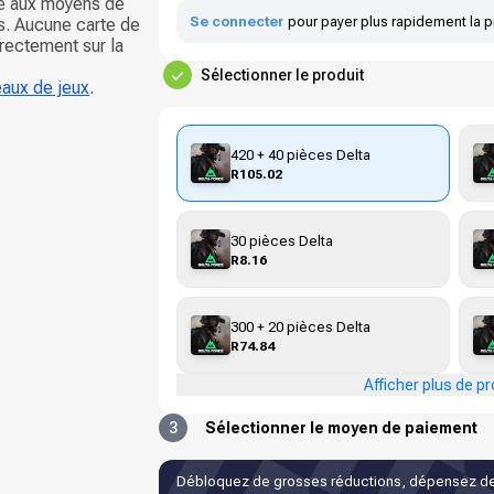
ce aux moyens de
Se connecter
pour payer plus rapidement la p
s. Aucune carte de
irectement sur la
Sélectionner le produit
eaux de jeux
.
420 + 40 pièces Delta
R105.02
30 pièces Delta
R8.16
300 + 20 pièces Delta
R74.84
Afficher plus de pr
3
Sélectionner le moyen de paiement
Débloquez de grosses réductions, dépensez de