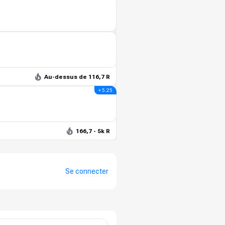
Au-dessus de 116,7 R
+ 5.25
166,7 - 5k R
Se connecter