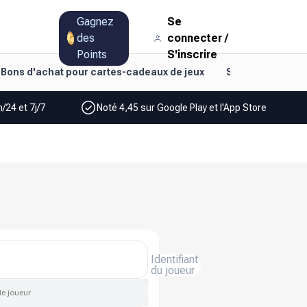
Gagnez
Se
des
connecter
/
Points
S'inscrire
Bons d'achat pour cartes-cadeaux de jeux
Style de vie et d
/24 et 7j/7
Noté 4,45 sur Google Play et l'App Store
Identifiant
du joueur
de joueur