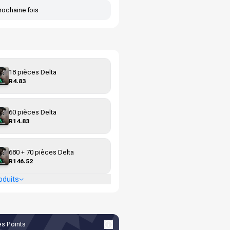
rochaine fois
18 pièces Delta
R4.83
60 pièces Delta
R14.83
680 + 70 pièces Delta
R146.52
oduits
s Points