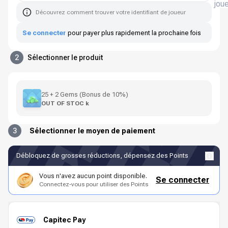
jou
Découvrez comment trouver votre identifiant de joueur
Se connecter
pour payer plus rapidement la prochaine fois
2
Sélectionner le produit
25 + 2 Gems (Bonus de 10%)
OUT OF STOC k
3
Sélectionner le moyen de paiement
Débloquez de grosses réductions, dépensez des Points
Vous n'avez aucun point disponible.
Se connecter
Connectez-vous pour utiliser des Points
Capitec Pay