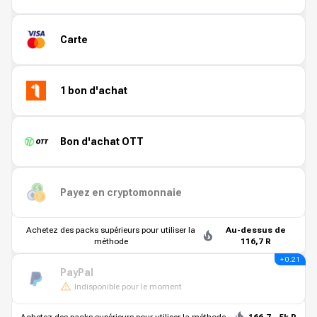
Carte
1 bon d'achat
Bon d'achat OTT
Payez en cryptomonnaie
Achetez des packs supérieurs pour utiliser la
Au-dessus de
méthode
116,7 R
+ 0.21
PayPal
Indisponible pour le moment