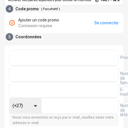
Achetez des packs supérieurs pour utiliser la méthode
166,7 - 5k R
4
Code promo
(
Facultatif
)
Ajouter un code promo
Se connecter
Connexion requise
5
Coordonnées
Pré
No
de
fami
E-
mai
(+27)
Num
de
tél
Nous vous enverrons un reçu par e-mail, veuillez saisir votre
adresse e-mail.