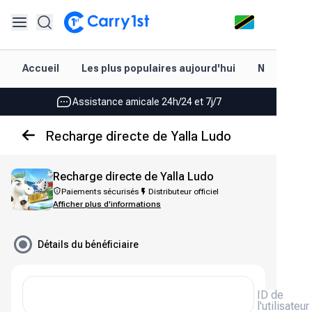
Rechargement et livraison instantanés
Accueil
Les plus populaires aujourd'hui
Nouveautés
Les meilleures offres pour vos meilleurs jeux
Assistance amicale 24h/24 et 7j/7
Noté 4,45 sur Google Play et l'App Store
Recharge directe de Yalla Ludo
Rechargement et livraison instantanés
Recharge directe de Yalla Ludo
Les meilleures offres pour vos meilleurs jeux
Paiements sécurisés
Distributeur officiel
Afficher plus d'informations
Assistance amicale 24h/24 et 7j/7
Noté 4,45 sur Google Play et l'App Store
Détails du bénéficiaire
ID de
l'utilisateur