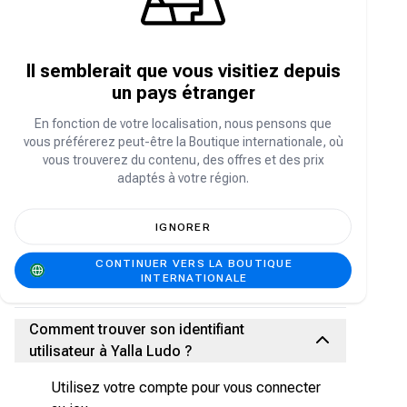
Les diamants Yalla Ludo sont une autre forme
de monnaie virtuelle dans l'application Yalla
Il semblerait que vous visitiez depuis
Ludo . Ils servent souvent à débloquer des
fonctionnalités premium, des objets exclusifs
un pays étranger
et d'autres achats intégrés de grande valeur.
En fonction de votre localisation, nous pensons que
vous préférerez peut-être la Boutique internationale, où
À quoi sert le diamant Yalla Ludo ?
vous trouverez du contenu, des offres et des prix
adaptés à votre région.
Les diamants Yalla Ludo servent généralement
à débloquer des fonctionnalités premium, des
IGNORER
objets exclusifs et des achats intégrés de
grande valeur. Ils peuvent donner accès à des
CONTINUER VERS LA BOUTIQUE
tournois spéciaux, des modes de jeu exclusifs
INTERNATIONALE
ou des options de personnalisation uniques.
Comment trouver son identifiant
utilisateur à Yalla Ludo ?
Utilisez votre compte pour vous connecter