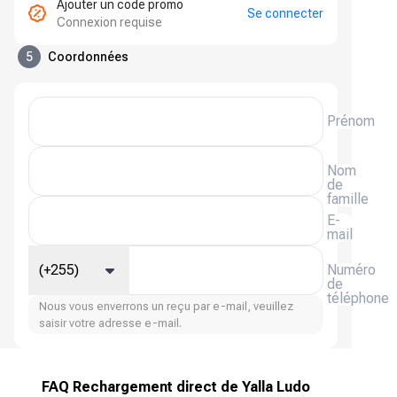
Ajouter un code promo
Se connecter
Connexion requise
5
Coordonnées
Prénom
Nom
de
famille
E-
mail
(+255)
Numéro
de
téléphone
Nous vous enverrons un reçu par e-mail, veuillez
saisir votre adresse e-mail.
FAQ Rechargement direct de Yalla Ludo