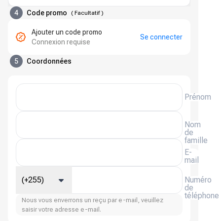
4
Code promo
(
Facultatif
)
Ajouter un code promo
Se connecter
Connexion requise
5
Coordonnées
Prénom
Nom
de
famille
E-
mail
(+255)
Numéro
de
téléphone
Nous vous enverrons un reçu par e-mail, veuillez
saisir votre adresse e-mail.