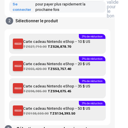
valide
Se
pour payer plus rapidement la
pour
connecter
prochaine fois
le
bon
2
Sélectionner le produit
3% de réduction
Carte cadeau Nintendo eShop - 10 $ US
TZS27,710.00
TZS26,878.70
3% de réduction
Carte cadeau Nintendo eShop - 20 $ US
TZS55,420.00
TZS53,757.40
3% de réduction
Carte cadeau Nintendo eShop - 35 $ US
TZS96,985.00
TZS94,075.45
3% de réduction
Carte cadeau Nintendo eShop - 50 $ US
TZS138,550.00
TZS134,393.50