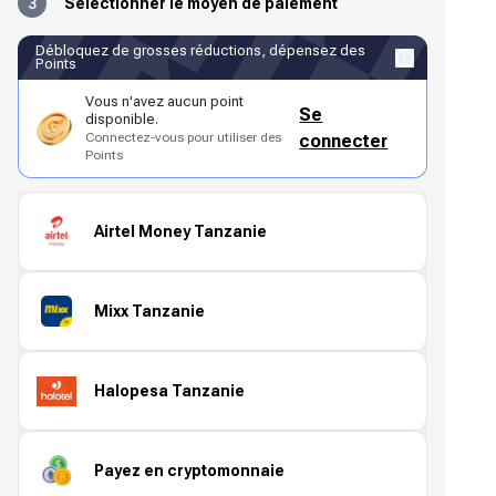
3
Sélectionner le moyen de paiement
Débloquez de grosses réductions, dépensez des
Points
Vous n'avez aucun point
Se
disponible.
Connectez-vous pour utiliser des
connecter
Points
Airtel Money Tanzanie
Mixx Tanzanie
Halopesa Tanzanie
Payez en cryptomonnaie