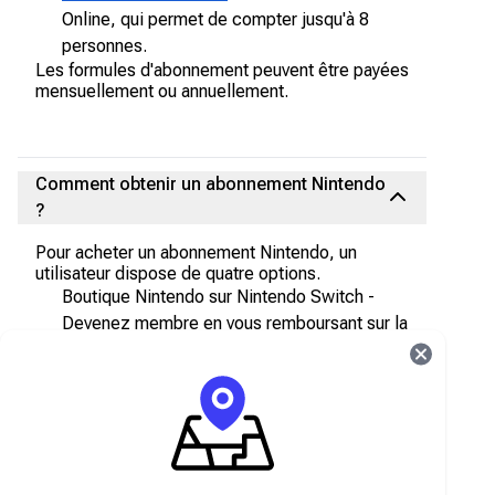
Online, qui permet de compter jusqu'à 8
personnes.
Les formules d'abonnement peuvent être payées
mensuellement ou annuellement.
Comment obtenir un abonnement Nintendo
?
Pour acheter un abonnement Nintendo, un
utilisateur dispose de quatre options.
Boutique Nintendo sur Nintendo Switch -
Devenez membre en vous remboursant sur la
boutique Nintendo et en sélectionnant «
Rejoindre l'abonnement ».
Achetez un abonnement sur le site web de
Nintendo
Achetez un abonnement Nintendo auprès de
certains détaillants et boutiques en ligne.