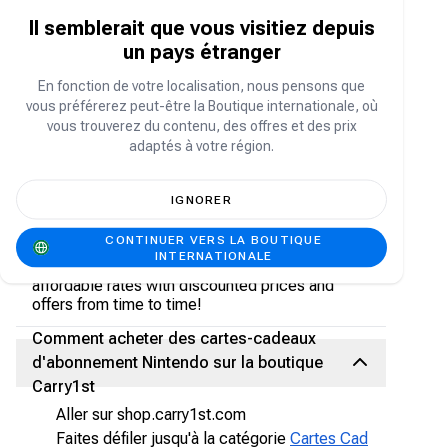
Achetez des packs de logiciels incluant un
Il semblerait que vous visitiez depuis
jeu sélectionné et un abonnement Nintendo
un pays étranger
Switch
En fonction de votre localisation, nous pensons que
vous préférerez peut-être la Boutique internationale, où
vous trouverez du contenu, des offres et des prix
Où acheter des cartes-cadeaux
adaptés à votre région.
d'abonnement Nintendo en ligne
Do not miss out on amazing gaming products
IGNORER
and services— grab your Nintendo gift cards
from the
Carry1st Acheter.
We accept secure
CONTINUER VERS LA BOUTIQUE
payment methods, like PayPal, Chipper, Crypto,
INTERNATIONALE
bank transfers, and more. We also offer
affordable rates with discounted prices and
offers from time to time!
Comment acheter des cartes-cadeaux
d'abonnement Nintendo sur la boutique
Carry1st
Aller sur shop.carry1st.com
Faites défiler jusqu'à la catégorie
Cartes Cad