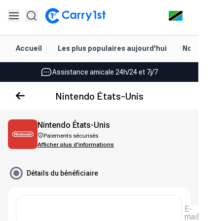
Rechargement et livraison instantanés
Accueil
Les plus populaires aujourd'hui
Nouveautés
Les meilleures offres pour vos meilleurs jeux
Assistance amicale 24h/24 et 7j/7
Noté 4,45 sur Google Play et l'App Store
Nintendo États-Unis
Rechargement et livraison instantanés
Nintendo États-Unis
Les meilleures offres pour vos meilleurs jeux
Paiements sécurisés
Afficher plus d'informations
Assistance amicale 24h/24 et 7j/7
Noté 4,45 sur Google Play et l'App Store
Détails du bénéficiaire
E-
mail