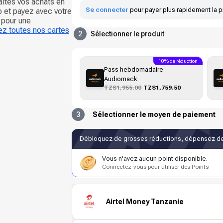
aites vos achats en
Se connecter
pour payer plus rapidement la p
p et payez avec votre
 pour une
z toutes nos cartes
2
Sélectionner le produit
10% de réduction
Pass hebdomadaire
Audiomack
TZS1,955.00
TZS1,759.50
3
Sélectionner le moyen de paiement
Débloquez de grosses réductions, dépensez de
Vous n'avez aucun point disponible.
Connectez-vous pour utiliser des Points
Airtel Money Tanzanie