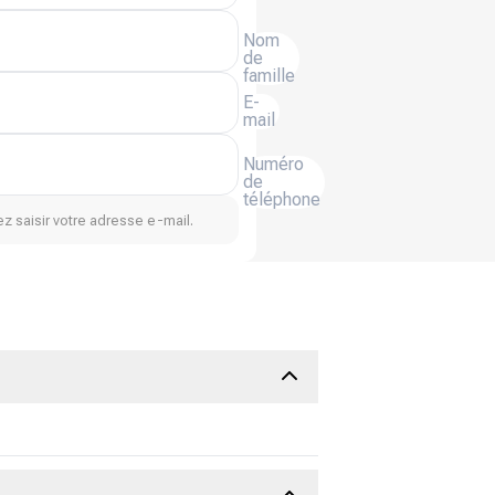
Nom
de
famille
E-
mail
Numéro
de
téléphone
z saisir votre adresse e-mail.