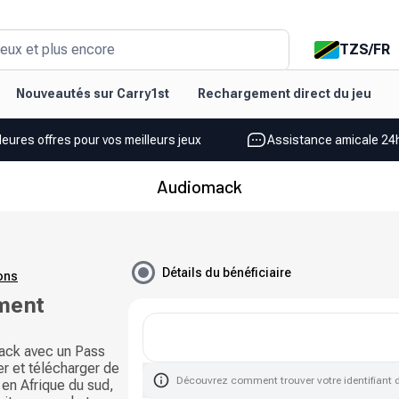
TZS
/
FR
eux et plus encore
Nouveautés sur Carry1st
Rechargement direct du jeu
leures offres pour vos meilleurs jeux
Assistance amicale 24h
Audiomack
Détails du bénéficiaire
ions
ment
ack avec un Pass
er et télécharger de
Découvrez comment trouver votre identifiant 
 en Afrique du sud,