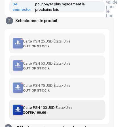
valide
Se
pour payer plus rapidement la
pour
connecter
prochaine fois
le
bon
2
Sélectionner le produit
Carte PSN 25 USD États-Unis
OUT OF STOC k
Carte PSN 50 USD États-Unis
OUT OF STOC k
Carte PSN 75 USD États-Unis
OUT OF STOC k
Carte PSN 100 USD États-Unis
XOF59,100.00