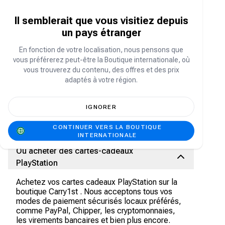
Que peut-on acheter avec une carte-
cadeau PlayStation ?
Il semblerait que vous visitiez depuis
un pays étranger
Avec une carte-cadeau PlayStation, les
utilisateurs peuvent:
En fonction de votre localisation, nous pensons que
Ajouter des fonds sur votre compte
vous préférerez peut-être la Boutique internationale, où
PlayStation
vous trouverez du contenu, des offres et des prix
Achetez des articles sur le PlayStation Store
adaptés à votre région.
Achetez des jeux comme
Fortnite
sur le
PlayStation Store
IGNORER
Points de jeu
Abonnement PlayStation Plus
CONTINUER VERS LA BOUTIQUE
INTERNATIONALE
Où acheter des cartes-cadeaux
PlayStation
Achetez vos cartes cadeaux PlayStation sur la
boutique Carry1st . Nous acceptons tous vos
modes de paiement sécurisés locaux préférés,
comme PayPal, Chipper, les cryptomonnaies,
les virements bancaires et bien plus encore.