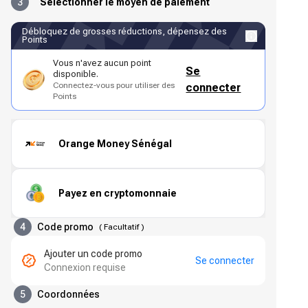
3
Sélectionner le moyen de paiement
Débloquez de grosses réductions, dépensez des
Points
Vous n'avez aucun point
Se
disponible.
Connectez-vous pour utiliser des
connecter
Points
Orange Money Sénégal
Payez en cryptomonnaie
4
Code promo
(
Facultatif
)
Ajouter un code promo
Se connecter
Connexion requise
5
Coordonnées