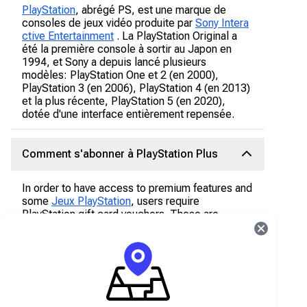
PlayStation
, abrégé PS, est une marque de
consoles de jeux vidéo produite par
Sony Intera
ctive Entertainment
. La PlayStation Original a
été la première console à sortir au Japon en
1994, et Sony a depuis lancé plusieurs
modèles: PlayStation One et 2 (en 2000),
PlayStation 3 (en 2006), PlayStation 4 (en 2013)
et la plus récente, PlayStation 5 (en 2020),
dotée d'une interface entièrement repensée.
Comment s'abonner à PlayStation Plus
In order to have access to premium features and
some
Jeux PlayStation
, users require
PlayStation gift card vouchers. These are
redeemable digital cards that hold a specific
amount of money which is transferable to your
PlayStation account. The PlayStation gift card
vouchers are region based, hence users are
required to purchase as per their regions.