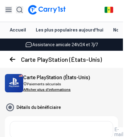
Rechargement et livraison instantanés
Accueil
Les plus populaires aujourd'hui
Nouveautés
Les meilleures offres pour vos meilleurs jeux
Assistance amicale 24h/24 et 7j/7
Noté 4,45 sur Google Play et l'App Store
Carte PlayStation (États-Unis)
Rechargement et livraison instantanés
Carte PlayStation (États-Unis)
Les meilleures offres pour vos meilleurs jeux
Paiements sécurisés
Afficher plus d'informations
Assistance amicale 24h/24 et 7j/7
Noté 4,45 sur Google Play et l'App Store
Détails du bénéficiaire
E-
mail