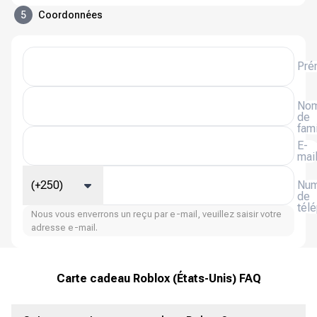
5
Coordonnées
Pré
No
de
fami
E-
mai
(+250)
Num
de
tél
Nous vous enverrons un reçu par e-mail, veuillez saisir votre
adresse e-mail.
Carte cadeau Roblox (États-Unis) FAQ