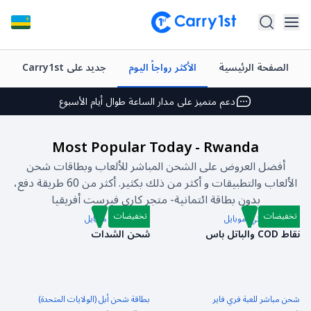
شحن فوري وتوصيل
الصفحة الرئيسية
الأكثر رواجاً اليوم
جديد على Carry1st
أفضل العروض على ألعابك المفضلة
دعم متميز على مدار الساعة طوال أيام الأسبوع
تقييم +4.5 على متجر Google Play وApp Store
Most Popular Today
-
Rwanda
شحن فوري وتوصيل
أفضل العروض على الشحن المباشر للألعاب وبطاقات شحن
الألعاب والتطبيقات و أكثر من ذلك بكثير. أكثر من 60 طريقة دفع،
أفضل العروض على ألعابك المفضلة
بدون بطاقة ائتمانية- متجر كاري فيرست أفريقيا
دعم متميز على مدار الساعة طوال أيام الأسبوع
تخفيضات
تخفيضات
كول أوف دوتي: موبايل
شدات ببجي موبايل
نقاط COD والباتل باس
شحن الشدات
تقييم +4.5 على متجر Google Play وApp Store
شحن مباشر للعبة فري فاير
بطاقة شحن أبل (الولايات المتحدة)