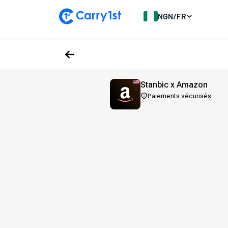
NGN
/
FR
Stanbic x Amazon
Paiements sécurisés