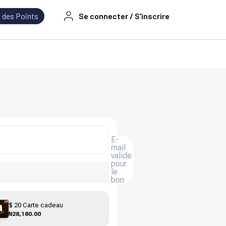
 des Points
Se connecter / S'inscrire
E-
mail
valide
pour
le
bon
$ 20 Carte cadeau
₦28,180.00