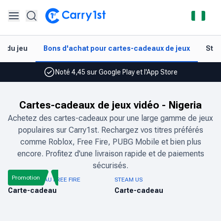
Distributeur officiel de Call of Duty: Mobile, et plus
Payer avec
t du jeu
Bons d'achat pour cartes-cadeaux de jeux
Styl
Satisfaction garantie à 100 % ou remboursé
Noté 4,45 sur Google Play et l'App Store
Distributeur officiel de Call of Duty: Mobile, et plus
Cartes-cadeaux de jeux vidéo
-
Nigeria
Payer avec
Achetez des cartes-cadeaux pour une large gamme de jeux
populaires sur Carry1st. Rechargez vos titres préférés
Satisfaction garantie à 100 % ou remboursé
comme Roblox, Free Fire, PUBG Mobile et bien plus
Noté 4,45 sur Google Play et l'App Store
encore. Profitez d'une livraison rapide et de paiements
sécurisés.
Promotion
CARTE-CADEAU FREE FIRE
STEAM US
Carte-cadeau
Carte-cadeau