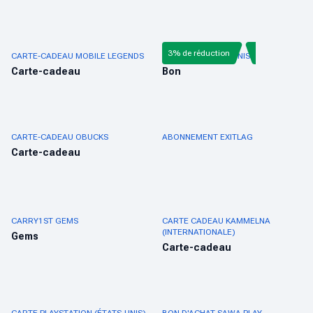
3% de réduction
CARTE-CADEAU MOBILE LEGENDS
NINTENDO ÉTATS-UNIS
Carte-cadeau
Bon
CARTE-CADEAU OBUCKS
ABONNEMENT EXITLAG
Carte-cadeau
CARRY1ST GEMS
CARTE CADEAU KAMMELNA
(INTERNATIONALE)
Gems
Carte-cadeau