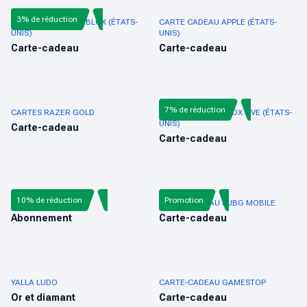
3% de réduction
CARTE-CADEAU ROBLOX (ÉTATS-
CARTE CADEAU APPLE (ÉTATS-
UNIS)
UNIS)
Carte-cadeau
Carte-cadeau
7% de réduction
CARTES RAZER GOLD
CARTE CADEAU XBOX LIVE (ÉTATS-
UNIS)
Carte-cadeau
Carte-cadeau
10% de réduction
Promotion
AUDIOMACK
CARTE-CADEAU PUBG MOBILE
Abonnement
Carte-cadeau
YALLA LUDO
CARTE-CADEAU GAMESTOP
Or et diamant
Carte-cadeau