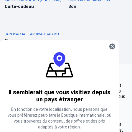
CARTE PLAYSTATION (ÉTATS-UNIS)
BON D'ACHAT SAWA PLAY
Carte-cadeau
Bon
BON D'ACHAT TARBI3AH BALOOT
Or
Chez Carry1st Shop, nous pensons que le jeu vidéo n'est
pas qu'un loisir, c'est un style de vie. C'est pourquoi nous
Il semblerait que vous visitiez depuis
avons sélectionné une sélection de bons d'achat pour vous
un pays étranger
aider à passer au niveau supérieur.
En fonction de votre localisation, nous pensons que
Que sont les bons d'achat de cartes-cadeaux de jeu ?
vous préférerez peut-être la Boutique internationale, où
vous trouverez du contenu, des offres et des prix
Les bons d'achat sont des codes numériques permettant
adaptés à votre région.
d'obtenir divers contenus de jeu, tels que des extensions,