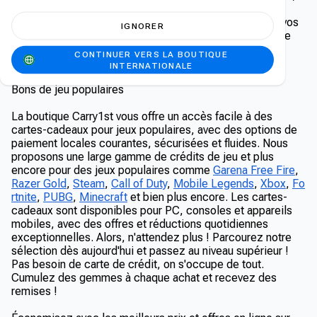
de la monnaie ou des crédits de jeu, ainsi que des
abonnements. Grâce à eux, accédez instantanément à vos
IGNORER
jeux et contenus préférés sans quitter votre domicile. De
plus, ils constituent d'excellents cadeaux pour tous les
CONTINUER VERS LA BOUTIQUE
joueurs de votre entourage.
INTERNATIONALE
Bons de jeu populaires
La boutique Carry1st vous offre un accès facile à des
cartes-cadeaux pour jeux populaires, avec des options de
paiement locales courantes, sécurisées et fluides. Nous
proposons une large gamme de crédits de jeu et plus
encore pour des jeux populaires comme
Garena Free Fire
,
Razer Gold
,
Steam
,
Call of Duty
,
Mobile Legends
,
Xbox
,
Fo
rtnite
,
PUBG
,
Minecraft
et bien plus encore. Les cartes-
cadeaux sont disponibles pour PC, consoles et appareils
mobiles, avec des offres et réductions quotidiennes
exceptionnelles. Alors, n'attendez plus ! Parcourez notre
sélection dès aujourd'hui et passez au niveau supérieur !
Pas besoin de carte de crédit, on s'occupe de tout.
Cumulez des gemmes à chaque achat et recevez des
remises !