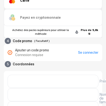
Carte
Payez en cryptomonnaie
Achetez des packs supérieurs pour utiliser la
Plus de 9,8k
méthode
₦
4
Code promo
(
Facultatif
)
Ajouter un code promo
Se connecter
Connexion requise
5
Coordonnées
Pré
No
de
fami