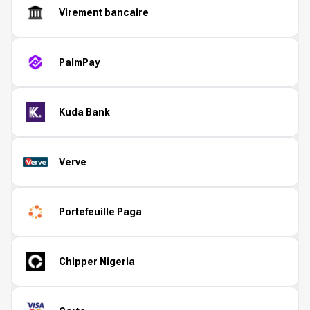
Virement bancaire
PalmPay
Kuda Bank
Verve
Portefeuille Paga
Chipper Nigeria