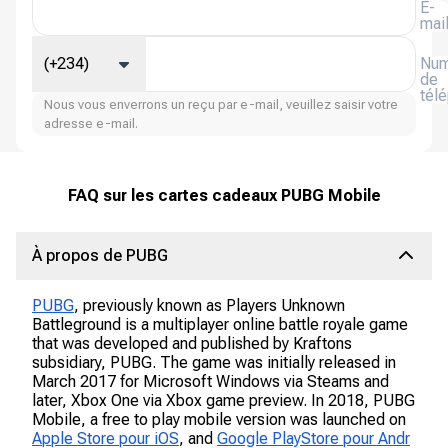
E-
mai
(+234)
Num
de
tél
Nous vous enverrons un reçu par e-mail, veuillez saisir votre
adresse e-mail.
FAQ sur les cartes cadeaux PUBG Mobile
À propos de PUBG
PUBG
, previously known as Players Unknown
Battleground is a multiplayer online battle royale game
that was developed and published by Kraftons
subsidiary, PUBG. The game was initially released in
March 2017 for Microsoft Windows via Steams and
later, Xbox One via Xbox game preview. In 2018, PUBG
Mobile, a free to play mobile version was launched on
Apple Store pour iOS
, and
Google PlayStore pour Andr