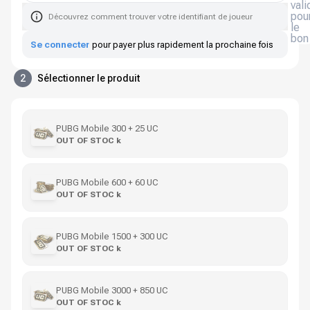
vali
pou
Découvrez comment trouver votre identifiant de joueur
le
bon
Se connecter
pour payer plus rapidement la prochaine fois
2
Sélectionner le produit
PUBG Mobile 300 + 25 UC
OUT OF STOC k
PUBG Mobile 600 + 60 UC
OUT OF STOC k
PUBG Mobile 1500 + 300 UC
OUT OF STOC k
PUBG Mobile 3000 + 850 UC
OUT OF STOC k