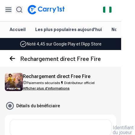
Distributeur officiel de Call of Duty: Mobile, et plus
Payer avec
Accueil
Les plus populaires aujourd'hui
Nouveautés
Satisfaction garantie à 100 % ou remboursé
Noté 4,45 sur Google Play et l'App Store
Distributeur officiel de Call of Duty: Mobile, et plus
Rechargement direct Free Fire
Payer avec
Rechargement direct Free Fire
Satisfaction garantie à 100 % ou remboursé
Paiements sécurisés
Distributeur officiel
Afficher plus d'informations
Noté 4,45 sur Google Play et l'App Store
Détails du bénéficiaire
Identifiant
du joueur