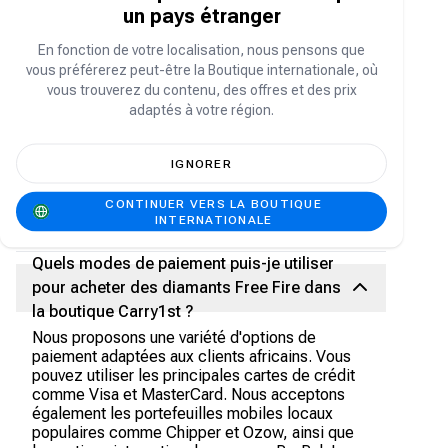
follow our social media accounts (
Instagram
,
Fa
un pays étranger
cebook
,
TikTok
,
Twitter
) to stay updated on the
latest offers.
En fonction de votre localisation, nous pensons que
vous préférerez peut-être la Boutique internationale, où
Puis-je rembourser ou annuler une
vous trouverez du contenu, des offres et des prix
transaction de rechargement direct Free
adaptés à votre région.
Fire ?
Malheureusement, en raison de la nature des
IGNORER
achats numériques en jeu, nous ne pouvons pas
proposer de remboursement ni d'annulation une
CONTINUER VERS LA BOUTIQUE
fois la transaction finalisée. Veuillez vérifier
INTERNATIONALE
votre sélection avant de confirmer l'achat.
Quels modes de paiement puis-je utiliser
pour acheter des diamants Free Fire dans
la boutique Carry1st ?
Nous proposons une variété d'options de
paiement adaptées aux clients africains. Vous
pouvez utiliser les principales cartes de crédit
comme Visa et MasterCard. Nous acceptons
également les portefeuilles mobiles locaux
populaires comme Chipper et Ozow, ainsi que