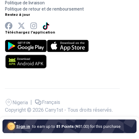
Politique de livraison
Politique de retour et de remboursement
Restez à jour
Téléchargez l'application
|
Français
Nigeria
Copyright © 2026 Carry1st - Tous droits réservés.
Sign in
to earn up to
81 Points
(₦81.00) for this purchase
Sous-total
₦
18,000