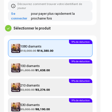
Découvrez comment trouver votre identifiant de
joueur
Se
pour payer plus rapidement la
connecter
prochaine fois
Sélectionner le produit
9% de réduction
1080 diamants
₦18,000.00
₦16,380.00
9% de réduction
100 diamants
₦1,800.00
₦1,638.00
9% de réduction
210 diamants
₦3,600.00
₦3,276.00
9% de réduction
530 diamants
₦9,000.00
₦8,190.00