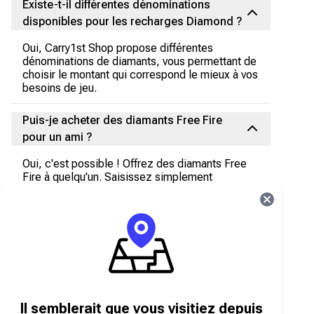
Existe-t-il différentes dénominations
disponibles pour les recharges Diamond ?
Oui, Carry1st Shop propose différentes
dénominations de diamants, vous permettant de
choisir le montant qui correspond le mieux à vos
besoins de jeu.
Puis-je acheter des diamants Free Fire
pour un ami ?
Oui, c'est possible ! Offrez des diamants Free
Fire à quelqu'un. Saisissez simplement
l'identifiant Free Fire de votre ami lors du
paiement.
Existe-t-il des remises ou des promotions
disponibles pour les diamants de
rechargement direct Free Fire ?
Yes, we frequently offer exciting discounts and
promotions. Keep an eye on our website,
Il semblerait que vous visitiez depuis
register to get special offers via email, and