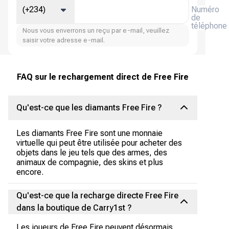
(+234)
Numéro
de
téléphone
Nous vous enverrons un reçu par e-mail, veuillez
saisir votre adresse e-mail.
FAQ sur le rechargement direct de Free Fire
Qu'est-ce que les diamants Free Fire ?
Les diamants Free Fire sont une monnaie
virtuelle qui peut être utilisée pour acheter des
objets dans le jeu tels que des armes, des
animaux de compagnie, des skins et plus
encore.
Qu'est-ce que la recharge directe Free Fire
dans la boutique de Carry1st ?
Les joueurs de Free Fire peuvent désormais