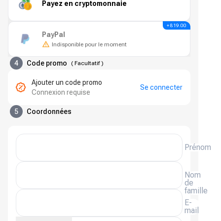
Payez en cryptomonnaie
+ 819.00
PayPal
Indisponible pour le moment
4
Code promo
(
Facultatif
)
Ajouter un code promo
Se connecter
Connexion requise
5
Coordonnées
Prénom
Nom
de
famille
E-
mail