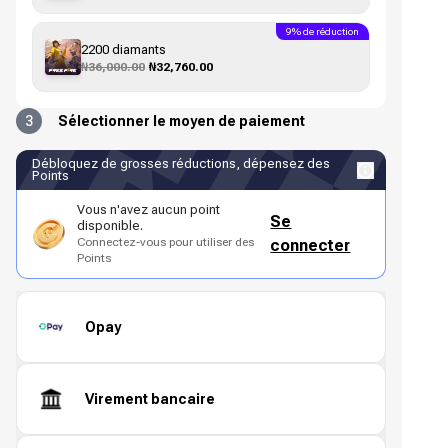
9% de réduction
2200 diamants
₦36,000.00
₦32,760.00
3
Sélectionner le moyen de paiement
Débloquez de grosses réductions, dépensez des
Points
Vous n'avez aucun point
Se
disponible.
Connectez-vous pour utiliser des
connecter
Points
Opay
Virement bancaire