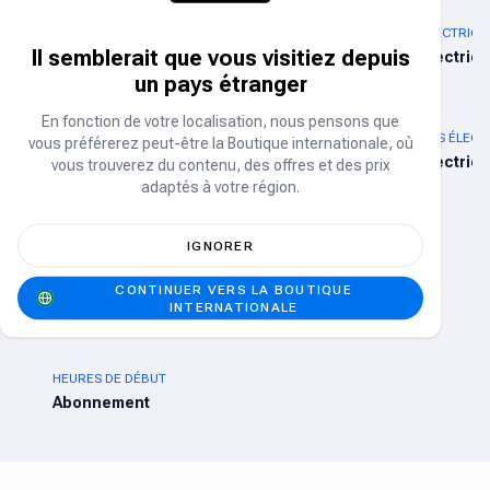
ÉLECTRICITÉ D'ABUJA
IKEDC ÉLECTRICITÉ
ÉLECTRICI
Il semblerait que vous visitiez depuis
Électricité
Électricité
Électrici
un pays étranger
En fonction de votre localisation, nous pensons que
ÉLECTRICITÉ DE KADUNA
ÉLECTRICITÉ D'ENUGU
JOS ÉLECT
vous préférerez peut-être la Boutique internationale, où
Électricité
Électricité
Électrici
vous trouverez du contenu, des offres et des prix
adaptés à votre région.
Abonnements TV
IGNORER
DSTV
GOTV
CONTINUER VERS LA BOUTIQUE
Abonnement
Abonnement
INTERNATIONALE
HEURES DE DÉBUT
Abonnement