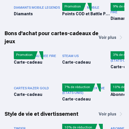
Promotion
9% de réd
DIAMANTS MOBILE LEGENDS
CALL OF DUTY: MOBILE
RECHARGE 
FIRE
Diamants
Points COD et Battle Pass
Diamant
Bons d'achat pour cartes-cadeaux de
Voir plus
jeux
Promotion
3% de réd
CARTE-CADEAU FREE FIRE
STEAM US
CARTE-CA
(ÉTATS-UNI
Carte-cadeau
Carte-cadeau
Carte-c
7% de réduction
10% de ré
CARTES RAZER GOLD
CARTE CADEAU XBOX LIVE
AUDIOMAC
(ÉTATS-UNIS)
Carte-cadeau
Abonnem
Carte-cadeau
Style de vie et divertissement
Voir plus
10% de réduction
TINDER
AUDIOMACK
ABONNEME