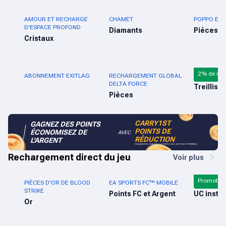
AMOUR ET RECHARGE
CHAMET
POPPO EN 
D'ESPACE PROFOND
Diamants
Pièces
Cristaux
2% de réd
ABONNEMENT EXITLAG
RECHARGEMENT GLOBAL
RECHARGE 
DELTA FORCE
Treillis
Pièces
CARRY1ST
GAGNEZ DES POINTS
POINTS DE
ÉCONOMISEZ DE
AVEC
RÉDUCTION
L'ARGENT
CHAQUE FOIS QUE VOUS ACHETEZ VOS ARTICLES PRÉFÉRÉS
Rechargement direct du jeu
Voir plus
Promotio
PIÈCES D'OR DE BLOOD
EA SPORTS FC™ MOBILE
PUBG MOBI
STRIKE
Points FC et Argent
UC insta
Or