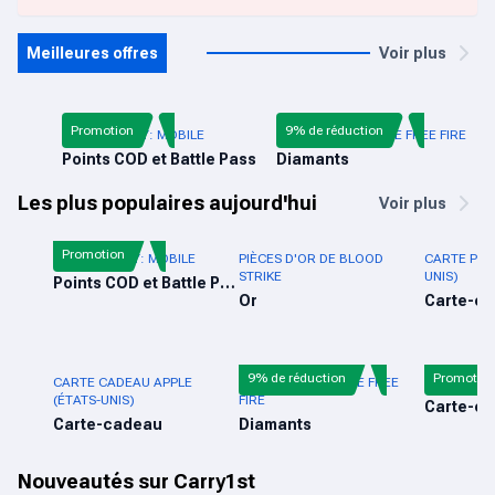
Meilleures offres
Voir plus
Promotion
9% de réduction
CALL OF DUTY: MOBILE
RECHARGE DIRECTE FREE FIRE
Points COD et Battle Pass
Diamants
Les plus populaires aujourd'hui
Voir plus
Promotion
CALL OF DUTY: MOBILE
PIÈCES D'OR DE BLOOD
CARTE PLA
STRIKE
UNIS)
Points COD et Battle Pass
Or
Carte-c
9% de réduction
Promotio
CARTE CADEAU APPLE
RECHARGE DIRECTE FREE
CARTE-CAD
(ÉTATS-UNIS)
FIRE
Carte-c
Carte-cadeau
Diamants
Nouveautés sur Carry1st