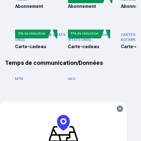
Abonnement
Abonnement
Abonnem
3% de réduction
5% de réduction
CARTE-CADEAU NIKE (ÉTATS-
CARTE CADEAU ADIDAS
CARTES-C
UNIS)
(ÉTATS-UNIS)
BOOMPLAY
Carte-cadeau
Carte-cadeau
Carte-c
Temps de communication/Données
MTN
GLO
9MOBILE
AIRTEL
Électricité