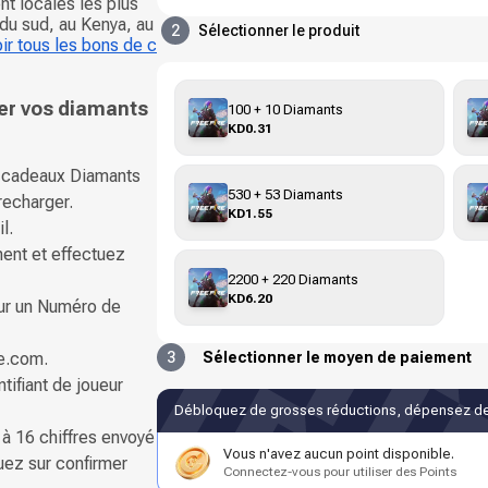
nt locales les plus
 du sud, au Kenya, au
2
Sélectionner le produit
ir tous les bons de c
er vos diamants
100 + 10 Diamants
KD0.31
s-cadeaux Diamants
530 + 53 Diamants
recharger.
KD1.55
l.
ent et effectuez
2200 + 220 Diamants
KD6.20
our un Numéro de
e.com.
3
Sélectionner le moyen de paiement
tifiant de joueur
Débloquez de grosses réductions, dépensez de
à 16 chiffres envoyé
Vous n'avez aucun point disponible.
uez sur confirmer
Connectez-vous pour utiliser des Points