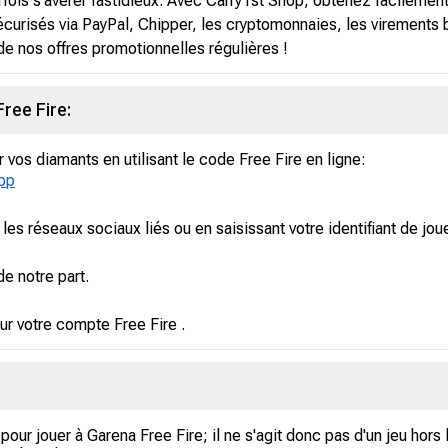
fois s'avérer fastidieux. Avec Carry1st Shop, obtenez facileme
curisés via PayPal, Chipper, les cryptomonnaies, les virements b
de nos offres promotionnelles régulières !
ree Fire:
vos diamants en utilisant le code Free Fire en ligne:
app
s réseaux sociaux liés ou en saisissant votre identifiant de joue
e notre part.
ur votre compte Free Fire .
our jouer à Garena Free Fire; il ne s'agit donc pas d'un jeu hors 