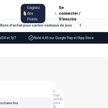
Gagnez
Se
des
connecter
/
Points
S'inscrire
Bons d'achat pour cartes-cadeaux de jeux
Style de vie et d
/24 et 7j/7
Noté 4,45 sur Google Play et l'App Store
E-
mail
valide
pour
rochaine fois
le