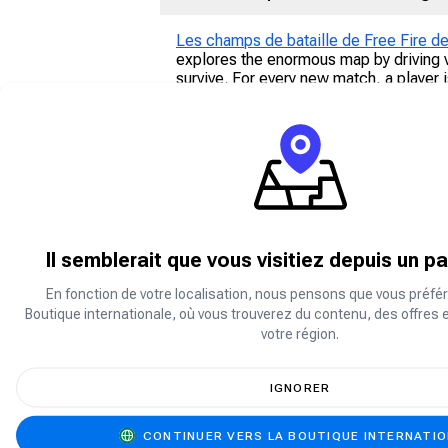
Les champs de bataille de Free Fire d
explores the enormous map by driving ve
survive. For every new match, a player i
choose their preferred starting point w
Battle in style, unlock iconic character
Carry1st shop.
Comment jouer à Free Fire
Download Garena’s Free Fire mobile g
Il semblerait que vous visitiez depuis un p
game starts with you landing on an isla
way, ensure to check out your energy le
En fonction de votre localisation, nous pensons que vous préfér
playing style which may give you an ad
Boutique internationale, où vous trouverez du contenu, des offres 
votre région.
Qu'est-ce que les diamants Free 
IGNORER
Les diamants Free Fire sont la monnaie
Free Fire afin d'améliorer leur expérie
CONTINUER VERS LA BOUTIQUE INTERNATI
diamants.