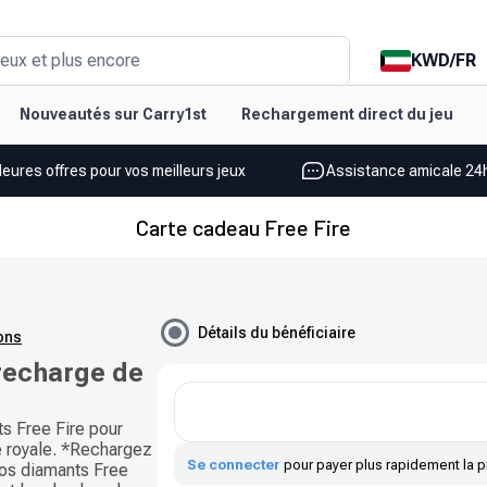
KWD
/
FR
eux et plus encore
Nouveautés sur Carry1st
Rechargement direct du jeu
leures offres pour vos meilleurs jeux
Assistance amicale 24h
Carte cadeau Free Fire
Détails du bénéficiaire
ions
recharge de
s Free Fire pour
le royale. *Rechargez
Se connecter
pour payer plus rapidement la p
vos diamants Free