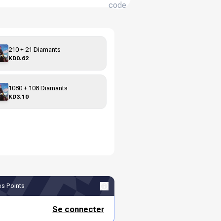
code
210 + 21 Diamants
KD0.62
1080 + 108 Diamants
KD3.10
s Points
Se connecter