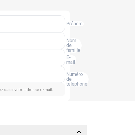
Prénom
Nom
de
famille
E-
mail
Numéro
de
téléphone
z saisir votre adresse e-mail.