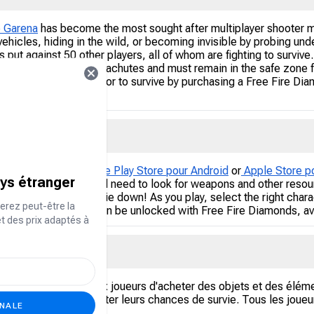
e Garena
has become the most sought after multiplayer shooter m
hicles, hiding in the wild, or becoming invisible by probing under
s put against 50 other players, all of whom are fighting to survive
here they land with parachutes and must remain in the safe zone f
s, and be the last warrior to survive by purchasing a Free Fire Di
ame from either
Google Play Store pour Android
or
Apple Store p
ays étranger
nd, after which you will need to look for weapons and other resou
vels, so they do not die down! As you play, select the right chara
erez peut-être la
vantage. Characters can be unlocked with Free Fire Diamonds, ava
et des prix adaptés à
Fire ?
 du jeu qui permet aux joueurs d'acheter des objets et des élé
nce de jeu et d'augmenter leurs chances de survie. Tous les joueur
ONALE