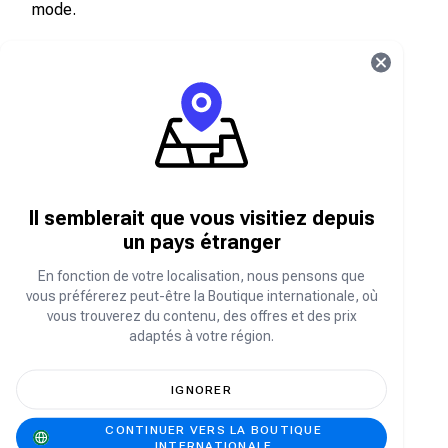
mode.
À quoi puis-je utiliser la carte-cadeau
Adidas ?
La carte-cadeau Adidas permet d'acheter une
large gamme de produits Adidas, notamment
des chaussures de sport, des vêtements de
sport, des accessoires et d'autres articles
disponibles sur le site web d'Adidas ou dans les
Il semblerait que vous visitiez depuis
boutiques Adidas. Elle offre aux utilisateurs la
un pays étranger
possibilité de choisir les produits qui
correspondent à leurs préférences et à leurs
En fonction de votre localisation, nous pensons que
besoins.
vous préférerez peut-être la Boutique internationale, où
vous trouverez du contenu, des offres et des prix
adaptés à votre région.
Comment acheter des cartes-cadeaux
Adidas sur la boutique Carry1st
IGNORER
CONTINUER VERS LA BOUTIQUE
Allez sur shop.carry1st.com
INTERNATIONALE