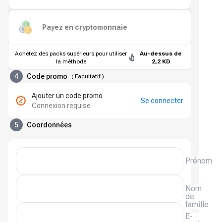
Payez en cryptomonnaie
Achetez des packs supérieurs pour utiliser
Au-dessus de
la méthode
2,2 KD
4
Code promo
(
Facultatif
)
Ajouter un code promo
Se connecter
Connexion requise
5
Coordonnées
Prénom
Nom
de
famille
E-