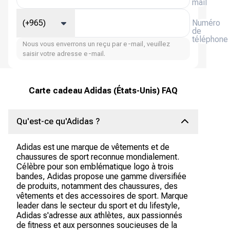
mail
(+965)
Numéro
de
téléphone
Nous vous enverrons un reçu par e-mail, veuillez
saisir votre adresse e-mail.
Carte cadeau Adidas (États-Unis) FAQ
Qu'est-ce qu'Adidas ?
Adidas est une marque de vêtements et de
chaussures de sport reconnue mondialement.
Célèbre pour son emblématique logo à trois
bandes, Adidas propose une gamme diversifiée
de produits, notamment des chaussures, des
vêtements et des accessoires de sport. Marque
leader dans le secteur du sport et du lifestyle,
Adidas s'adresse aux athlètes, aux passionnés
de fitness et aux personnes soucieuses de la