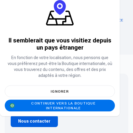
ABONNEMENT EXITLAG
AMOUR ET RECHARGE D'ESPACE
PROFOND
Cristaux
Il semblerait que vous visitiez depuis
un pays étranger
En fonction de votre localisation, nous pensons que
vous préférerez peut-être la Boutique internationale, où
vous trouverez du contenu, des offres et des prix
adaptés à votre région.
Vous ne trouvez pas ce que vous cherchez ?
IGNORER
Vous ne trouvez pas le produit que vous cherchez ?
CONTINUER VERS LA BOUTIQUE
Contactez notre équipe.
INTERNATIONALE
Nous contacter