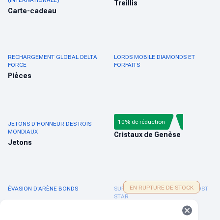
(INTERNATIONALE)
Treillis
Carte-cadeau
RECHARGEMENT GLOBAL DELTA
LORDS MOBILE DIAMONDS ET
FORCE
FORFAITS
Pièces
10% de réduction
JETONS D'HONNEUR DES ROIS
GENSHIN IMPACT
MONDIAUX
Cristaux de Genèse
Jetons
EN RUPTURE DE STOCK
ÉVASION D'ARÈNE BONDS
SURVIE EN PLEIN BLIZZARD FROST
STAR
Étoile de givre