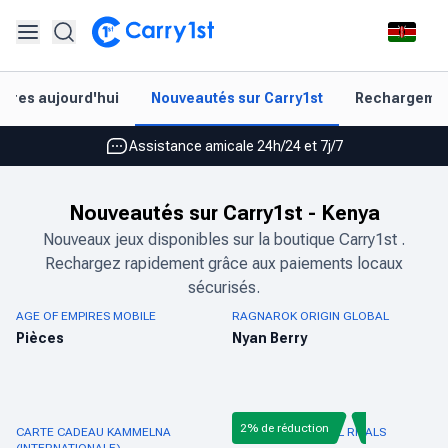
Rechargement et livraison instantanés
aires aujourd'hui
Nouveautés sur Carry1st
Rechargement
Les meilleures offres pour vos meilleurs jeux
Assistance amicale 24h/24 et 7j/7
Noté 4,45 sur Google Play et l'App Store
Nouveautés sur Carry1st
-
Kenya
Rechargement et livraison instantanés
Nouveaux jeux disponibles sur la boutique Carry1st .
Rechargez rapidement grâce aux paiements locaux
Les meilleures offres pour vos meilleurs jeux
sécurisés.
Assistance amicale 24h/24 et 7j/7
AGE OF EMPIRES MOBILE
RAGNAROK ORIGIN GLOBAL
Pièces
Nyan Berry
Noté 4,45 sur Google Play et l'App Store
2% de réduction
CARTE CADEAU KAMMELNA
RECHARGE MARVEL RIVALS