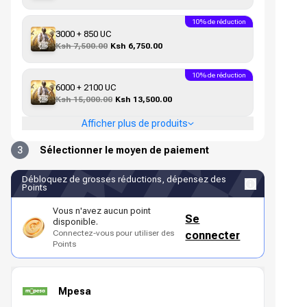
10% de réduction
3000 + 850 UC
Ksh 7,500.00
Ksh 6,750.00
10% de réduction
6000 + 2100 UC
Ksh 15,000.00
Ksh 13,500.00
Afficher plus de produits
3
Sélectionner le moyen de paiement
Débloquez de grosses réductions, dépensez des
Points
Vous n'avez aucun point
Se
disponible.
Connectez-vous pour utiliser des
connecter
Points
Mpesa