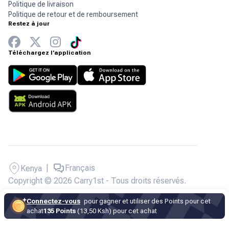
Politique de livraison
Politique de retour et de remboursement
Restez à jour
Téléchargez l'application
|
Français
Kenya
Copyright © 2026 Carry1st - Tous droits réservés.
Connectez-vous
pour gagner et utiliser des Points pour cet
achat
135 Points
(13,50 Ksh) pour cet achat
Sous-total
Ksh
1,500