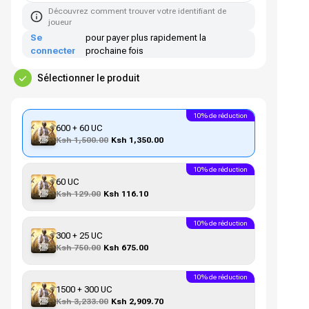
Découvrez comment trouver votre identifiant de
joueur
Se
pour payer plus rapidement la
connecter
prochaine fois
Sélectionner le produit
10% de réduction
600 + 60 UC
Ksh 1,500.00
Ksh 1,350.00
10% de réduction
60 UC
Ksh 129.00
Ksh 116.10
10% de réduction
300 + 25 UC
Ksh 750.00
Ksh 675.00
10% de réduction
1500 + 300 UC
Ksh 3,233.00
Ksh 2,909.70