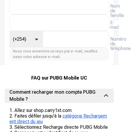
Nom
de
famille
E-
mail
(+254)
Numéro
de
téléphone
Nous vous enverrons un reçu par e-mail, veuillez
saisir votre adresse e-mail.
FAQ sur PUBG Mobile UC
Comment recharger mon compte PUBG
Mobile ?
1. Allez sur shop.carry1st.com
2. Faites défiler jusqu'à la
catégorie Rechargem
ent direct du jeu
3. Sélectionnez Recharge directe PUBG Mobile