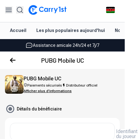
Rechargement et livraison instantanés
Accueil
Les plus populaires aujourd'hui
Nouveautés
Les meilleures offres pour vos meilleurs jeux
Assistance amicale 24h/24 et 7j/7
Noté 4,45 sur Google Play et l'App Store
PUBG Mobile UC
Rechargement et livraison instantanés
PUBG Mobile UC
Les meilleures offres pour vos meilleurs jeux
Paiements sécurisés
Distributeur officiel
Afficher plus d'informations
Assistance amicale 24h/24 et 7j/7
Noté 4,45 sur Google Play et l'App Store
Détails du bénéficiaire
Identifiant
du joueur