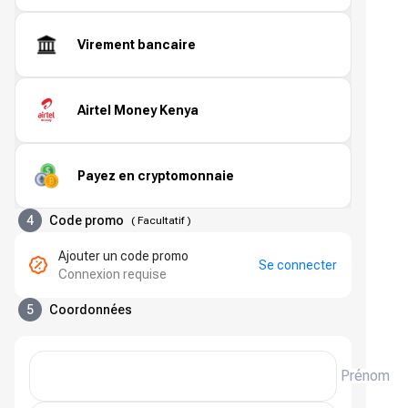
Virement bancaire
Airtel Money Kenya
Payez en cryptomonnaie
4
Code promo
(
Facultatif
)
Ajouter un code promo
Se connecter
Connexion requise
5
Coordonnées
Prénom