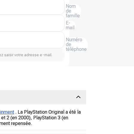
Nom
de
famille
E-
mail
Numéro
de
téléphone
z saisir votre adresse e-mail.
ainment
. La PlayStation Original a été la
et 2 (en 2000), PlayStation 3 (en
rement repensée.