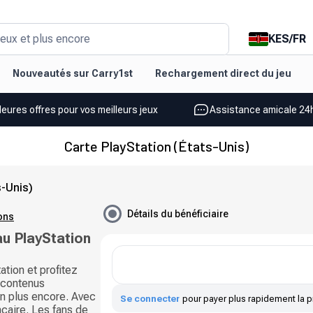
KES
/
FR
eux et plus encore
Nouveautés sur Carry1st
Rechargement direct du jeu
leures offres pour vos meilleurs jeux
Assistance amicale 24h
Carte PlayStation (États-Unis)
s-Unis)
Détails du bénéficiaire
ions
u PlayStation
tion et profitez
 contenus
n plus encore. Avec
Se connecter
pour payer plus rapidement la p
caire. Les fans de