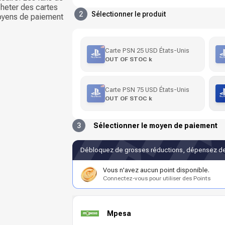
cheter des cartes
2
Sélectionner le produit
oyens de paiement
Carte PSN 25 USD États-Unis
OUT OF STOC k
Carte PSN 75 USD États-Unis
OUT OF STOC k
3
Sélectionner le moyen de paiement
Débloquez de grosses réductions, dépensez de
Vous n'avez aucun point disponible.
Connectez-vous pour utiliser des Points
Mpesa