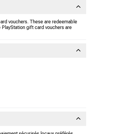
t card vouchers. These are redeemable
 PlayStation gift card vouchers are
paiement sécurisés locaux préférés,