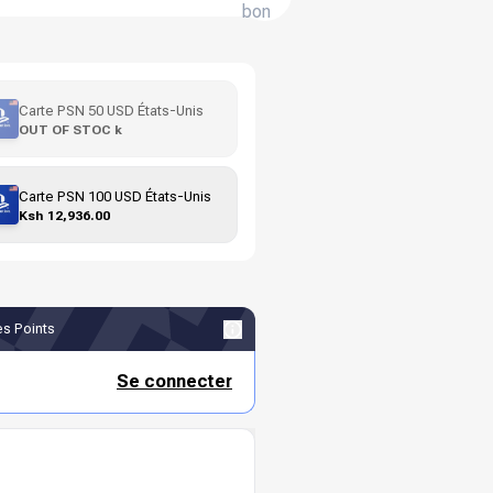
bon
Carte PSN 50 USD États-Unis
OUT OF STOC k
Carte PSN 100 USD États-Unis
Ksh 12,936.00
s Points
Se connecter