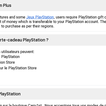
n Plus
eatures and some
Jeux PlayStation
, users require PlayStation gif
nt of money which is transferable to your PlayStation account. The
to purchase as per their regions.
rte-cadeau PlayStation ?
utilisateurs peuvent:
 PlayStation
tion Store
ur le PlayStation Store
layStation
n sur la boutique Carry1st . Nous acceptons tous vos modes de 