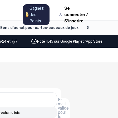
Gagnez
Se
des
connecter
/
Points
S'inscrire
Bons d'achat pour cartes-cadeaux de jeux
Style de vie et d
/24 et 7j/7
Noté 4,45 sur Google Play et l'App Store
E-
mail
valide
pour
rochaine fois
le