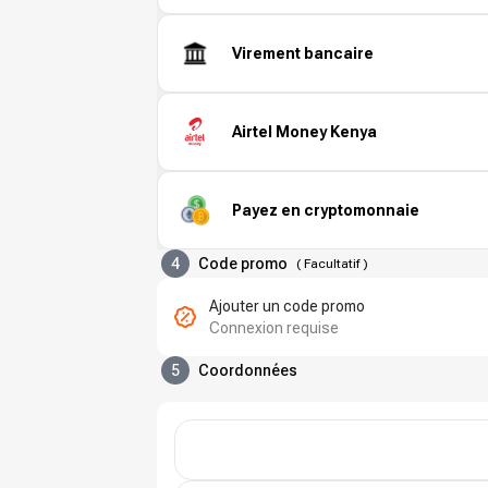
Virement bancaire
Airtel Money Kenya
Payez en cryptomonnaie
4
Code promo
(
Facultatif
)
Ajouter un code promo
Connexion requise
5
Coordonnées