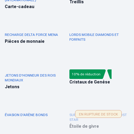
(INTERNATIONALE)
Treillis
Carte-cadeau
RECHARGE DELTA FORCE MENA
LORDS MOBILE DIAMONDS ET
FORFAITS
Pièces de monnaie
10% de réduction
JETONS D'HONNEUR DES ROIS
GENSHIN IMPACT
MONDIAUX
Cristaux de Genèse
Jetons
EN RUPTURE DE STOCK
ÉVASION D'ARÈNE BONDS
SURVIE EN PLEIN BLIZZARD FROST
STAR
Étoile de givre