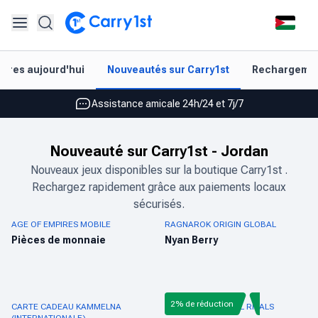
Rechargement et livraison instantanés
aires aujourd'hui
Nouveautés sur Carry1st
Rechargement
Les meilleures offres pour vos meilleurs jeux
Assistance amicale 24h/24 et 7j/7
Noté 4,45 sur Google Play et l'App Store
Nouveauté sur Carry1st
-
Jordan
Rechargement et livraison instantanés
Nouveaux jeux disponibles sur la boutique Carry1st .
Rechargez rapidement grâce aux paiements locaux
Les meilleures offres pour vos meilleurs jeux
sécurisés.
Assistance amicale 24h/24 et 7j/7
AGE OF EMPIRES MOBILE
RAGNAROK ORIGIN GLOBAL
Pièces de monnaie
Nyan Berry
Noté 4,45 sur Google Play et l'App Store
2% de réduction
CARTE CADEAU KAMMELNA
RECHARGE MARVEL RIVALS