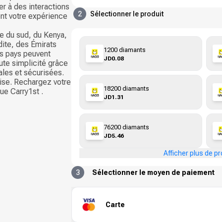
er à des interactions
2
Sélectionner le produit
ent votre expérience
ue du sud, du Kenya,
dite, des Émirats
1200 diamants
es pays peuvent
JD0.08
te simplicité grâce
les et sécurisées.
uise. Rechargez votre
18200 diamants
ue Carry1st .
JD1.31
76200 diamants
JD5.46
Afficher plus de pr
3
Sélectionner le moyen de paiement
Carte