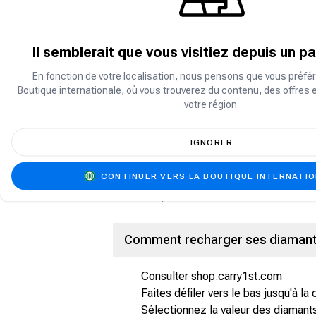
À propos de Hago
Hago est une plateforme de jeux sociaux
Il semblerait que vous visitiez depuis un p
de rejoindre des salons de discussion v
En fonction de votre localisation, nous pensons que vous préfér
Boutique internationale, où vous trouverez du contenu, des offres 
Que sont les diamants Hago ?
votre région.
Les diamants Hago sont la monnaie virtu
IGNORER
Envoyez des cadeaux pendant les discu
Débloquez les fonctionnalités premi
CONTINUER VERS LA BOUTIQUE INTERNATI
Achetez des articles et effets spécia
Participez à des activités exclusives a
Comment recharger ses diamant
Consulter shop.carry1st.com
Faites défiler vers le bas jusqu'à la
Sélectionnez la valeur des diamant