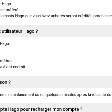
ur Hago.
nt préféré.
 diamants Hago que vous avez achetés seront crédités prochain
utilisateur Hago ?
r Hago:
amètres
ra à cet endroit.
ison ?
rées instantanément ou en quelques minutes après la réussite du
mpte Hago pour recharger mon compte ?