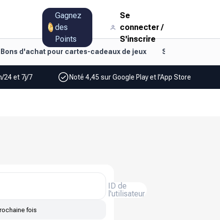
Gagnez
Se
des
connecter
/
Points
S'inscrire
Bons d'achat pour cartes-cadeaux de jeux
Style de vie et d
/24 et 7j/7
Noté 4,45 sur Google Play et l'App Store
ID de
l'utilisateur
rochaine fois