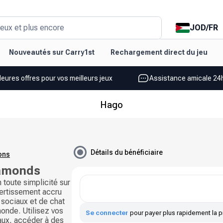
JOD
/
FR
eux et plus encore
Nouveautés sur Carry1st
Rechargement direct du jeu
leures offres pour vos meilleurs jeux
Assistance amicale 24h
Hago
Détails du bénéficiaire
ions
amonds
toute simplicité sur
vertissement accru
 sociaux et de chat
monde. Utilisez vos
Se connecter
pour payer plus rapidement la p
aux, accéder à des