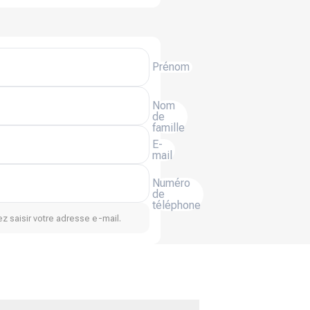
Prénom
Nom
de
famille
E-
mail
Numéro
de
téléphone
z saisir votre adresse e-mail.