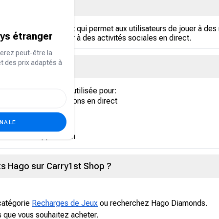
 et de chat en direct qui permet aux utilisateurs de jouer à des m
ays étranger
ocale et de participer à des activités sociales en direct.
erez peut-être la
et des prix adaptés à
elle de l'application utilisée pour:
ssions et les diffusions en direct
um
ONALE
ux
u sein de l'application
s Hago sur Carry1st Shop ?
 catégorie
Recharges de Jeux
ou recherchez Hago Diamonds.
s que vous souhaitez acheter.