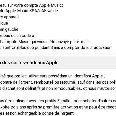
adeau sur votre compte Apple Music:
te Apple Music KSA/UAE valide
re appareil
sique
oin gauche
cadeau ou un code ».
hat Apple Music qui vous a été envoyé par e-mail.
e sont valables que pendant 3 ans à compter de leur activation.
on des cartes-cadeaux Apple:
sé que par les utilisateurs possédant un identifiant Apple .
ntre de l'argent, remboursé ou retourné, sauf dans les cas prévu
s d'achat sont définitifs et non remboursables, et nous n'autor
s être utilisée: avec les profils Famille ; pour acheter d’autre
ire trois ans après sa première activation et ne peut être réact
res et non échangeable contre de l'argent.