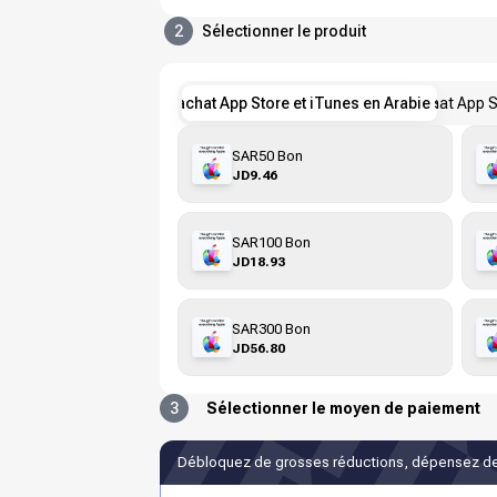
2
Sélectionner le produit
Bons d'achat App Store et iTunes en Arabie saoudit
Bons d'achat App S
SAR50 Bon
JD9.46
SAR100 Bon
JD18.93
SAR300 Bon
JD56.80
3
Sélectionner le moyen de paiement
Débloquez de grosses réductions, dépensez de