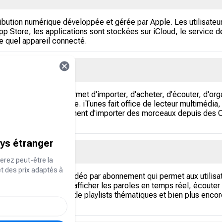
ribution numérique développée et gérée par Apple. Les utilisateu
App Store, les applications sont stockées sur iCloud, le service
e quel appareil connecté.
 créé par Apple qui permet d'importer, d'acheter, d'écouter, d'or
ments à un prix modique. iTunes fait office de lecteur multimédia
les. Il permet également d'importer des morceaux depuis des CD 
ays étranger
erez peut-être la
et des prix adaptés à
g musical, audio et vidéo par abonnement qui permet aux utilisate
Ils peuvent également afficher les paroles en temps réel, écouter
icale personnalisée, de playlists thématiques et bien plus encor