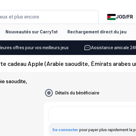
JOD
/
FR
eux et plus encore
Nouveautés sur Carry1st
Rechargement direct du jeu
leures offres pour vos meilleurs jeux
Assistance amicale 24h
te cadeau Apple (Arabie saoudite, Émirats arabes u
ie saoudite,
Détails du bénéficiaire
Se connecter
pour payer plus rapidement la p