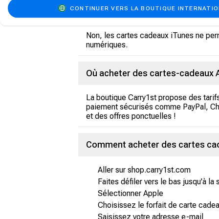
CONTINUER VERS LA BOUTIQUE INTERNATI
Les cartes-cadeaux iTunes peuven
Non, les cartes cadeaux iTunes ne perm
numériques.
Où acheter des cartes-cadeaux A
La boutique Carry1st propose des tari
paiement sécurisés comme PayPal, Chip
et des offres ponctuelles !
Comment acheter des cartes cade
Aller sur shop.carry1st.com
Faites défiler vers le bas jusqu'à la
Sélectionner Apple
Choisissez le forfait de carte cad
Saisissez votre adresse e-mail