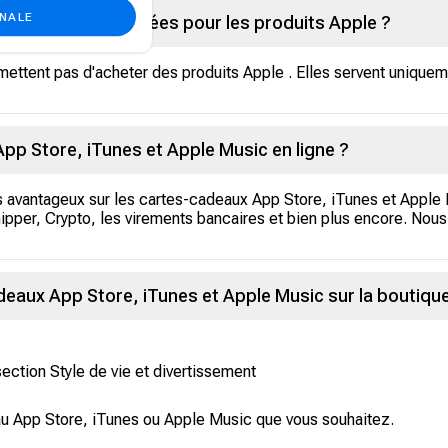
ONALE
t-elles être utilisées pour les produits Apple ?
ettent pas d'acheter des produits Apple . Elles servent uniquem
pp Store, iTunes et Apple Music en ligne ?
fs avantageux sur les cartes-cadeaux App Store, iTunes et Appl
per, Crypto, les virements bancaires et bien plus encore. Nou
aux App Store, iTunes et Apple Music sur la boutiqu
 section Style de vie et divertissement
eau App Store, iTunes ou Apple Music que vous souhaitez.