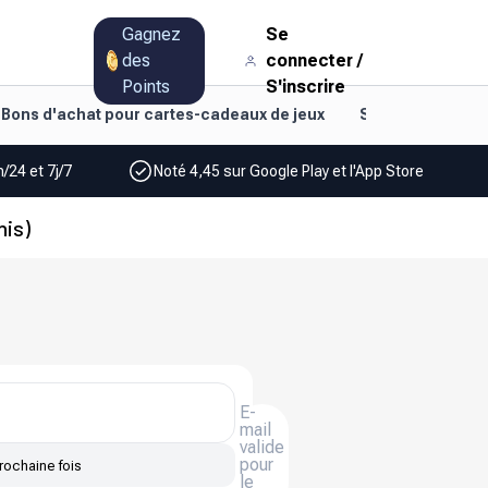
Gagnez
Se
des
connecter
/
Points
S'inscrire
Bons d'achat pour cartes-cadeaux de jeux
Style de vie et d
/24 et 7j/7
Noté 4,45 sur Google Play et l'App Store
nis)
E-
mail
valide
pour
rochaine fois
le