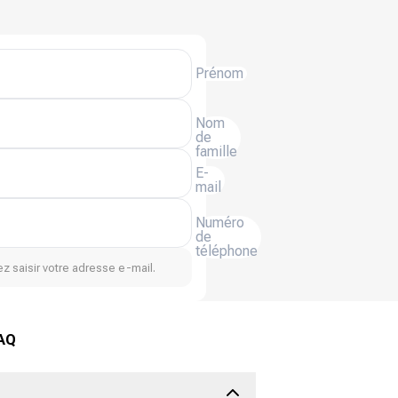
Prénom
Nom
de
famille
E-
mail
Numéro
de
téléphone
z saisir votre adresse e-mail.
FAQ