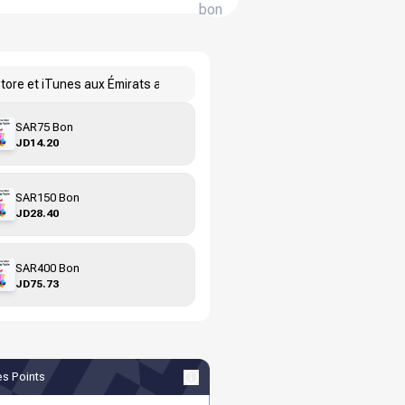
bon
e
tore et iTunes aux Émirats arabes unis
SAR75 Bon
JD14.20
SAR150 Bon
JD28.40
SAR400 Bon
JD75.73
s Points