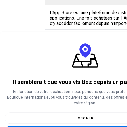
L'App Store est une plateforme de dist
applications. Une fois achetées sur l' 
d'y accéder facilement depuis n'import
À propos d'iTunes
iTunes est un logiciel audio multicanal
des livres audio et d'autres enregistre
système de gestion pour appareils mobi
différentes stations.
Il semblerait que vous visitiez depuis un p
À propos d' Apple Music
En fonction de votre localisation, nous pensons que vous préfér
Boutique internationale, où vous trouverez du contenu, des offres 
Apple Music est un service de streamin
votre région.
préférés et de les écouter hors ligne. 
préférés, profiter d'une expérience mus
original.
IGNORER