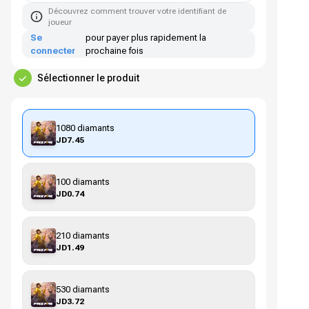
Découvrez comment trouver votre identifiant de
joueur
Se
pour payer plus rapidement la
connecter
prochaine fois
Sélectionner le produit
1080 diamants
JD7.45
100 diamants
JD0.74
210 diamants
JD1.49
530 diamants
JD3.72