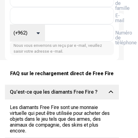
de
famille
E-
mail
(+962)
Numéro
de
téléphone
Nous vous enverrons un reçu par e-mail, veuillez
saisir votre adresse e-mail.
FAQ sur le rechargement direct de Free Fire
Qu'est-ce que les diamants Free Fire ?
Les diamants Free Fire sont une monnaie
virtuelle qui peut être utilisée pour acheter des
objets dans le jeu tels que des armes, des
animaux de compagnie, des skins et plus
encore.