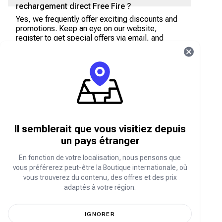
rechargement direct Free Fire ?
Yes, we frequently offer exciting discounts and
promotions. Keep an eye on our website,
register to get special offers via email, and
follow our social media accounts (
Instagram
,
Fa
cebook
,
TikTok
,
Twitter
) to stay updated on the
latest offers.
Puis-je rembourser ou annuler une
transaction de rechargement direct Free
Fire ?
Malheureusement, en raison de la nature des
Il semblerait que vous visitiez depuis
achats numériques en jeu, nous ne pouvons pas
proposer de remboursement ni d'annulation une
un pays étranger
fois la transaction finalisée. Veuillez vérifier
votre sélection avant de confirmer l'achat.
En fonction de votre localisation, nous pensons que
vous préférerez peut-être la Boutique internationale, où
Quels modes de paiement puis-je utiliser
vous trouverez du contenu, des offres et des prix
pour acheter des diamants Free Fire dans
adaptés à votre région.
la boutique Carry1st ?
Nous proposons une variété d'options de
IGNORER
paiement adaptées aux clients africains. Vous