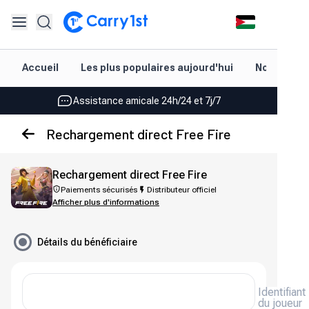
Rechargement et livraison instantanés
Les meilleures offres pour vos meilleurs jeux
Accueil
Les plus populaires aujourd'hui
Nouveautés
Assistance amicale 24h/24 et 7j/7
Noté 4,45 sur Google Play et l'App Store
Rechargement et livraison instantanés
Rechargement direct Free Fire
Les meilleures offres pour vos meilleurs jeux
Rechargement direct Free Fire
Assistance amicale 24h/24 et 7j/7
Paiements sécurisés
Distributeur officiel
Afficher plus d'informations
Noté 4,45 sur Google Play et l'App Store
Détails du bénéficiaire
Identifiant
du joueur