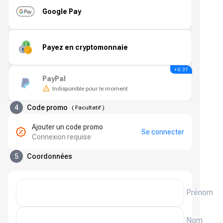
Google Pay
Payez en cryptomonnaie
+ 0.37
PayPal
Indisponible pour le moment
4
Code promo
(
Facultatif
)
Ajouter un code promo
Se connecter
Connexion requise
5
Coordonnées
Prénom
Nom