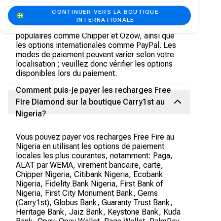
pouvez utiliser les principales cartes de crédit
CONTINUER VERS LA BOUTIQUE
comme Visa et MasterCard. Nous acceptons
INTERNATIONALE
également les portefeuilles mobiles locaux
populaires comme Chipper et Ozow, ainsi que
les options internationales comme PayPal. Les
modes de paiement peuvent varier selon votre
localisation ; veuillez donc vérifier les options
disponibles lors du paiement.
Comment puis-je payer les recharges Free
Fire Diamond sur la boutique Carry1st au
Nigeria?
Vous pouvez payer vos recharges Free Fire au
Nigeria en utilisant les options de paiement
locales les plus courantes, notamment: Paga,
ALAT par WEMA, virement bancaire, carte,
Chipper Nigeria, Citibank Nigeria, Ecobank
Nigeria, Fidelity Bank Nigeria, First Bank of
Nigeria, First City Monument Bank, Gems
(Carry1st), Globus Bank, Guaranty Trust Bank,
Heritage Bank, Jaiz Bank, Keystone Bank, Kuda