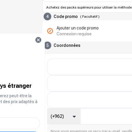
Achetez des packs supérieurs pour utiliser la méthode
4
Code promo
(
Facultatif
)
Ajouter un code promo
Connexion requise
5
Coordonnées
ays étranger
erez peut-être la
et des prix adaptés à
(+962)
Nous vous enverrons un reçu par e-mail, veuille