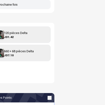
rochaine fois
120 pièces Delta
JD1.42
660 + 68 pièces Delta
JD7.10
s Points