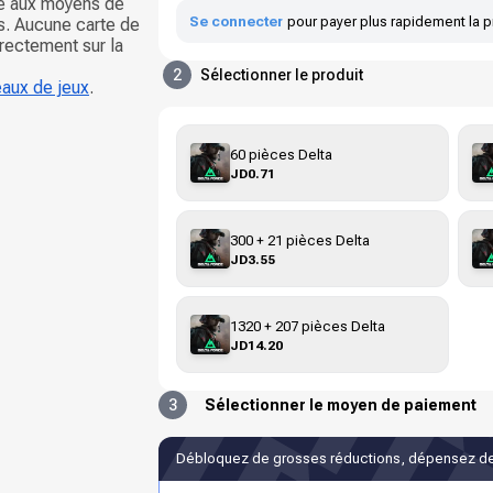
ce aux moyens de
Se connecter
pour payer plus rapidement la p
s. Aucune carte de
irectement sur la
2
Sélectionner le produit
eaux de jeux
.
60 pièces Delta
JD0.71
300 + 21 pièces Delta
JD3.55
1320 + 207 pièces Delta
JD14.20
3
Sélectionner le moyen de paiement
Débloquez de grosses réductions, dépensez de