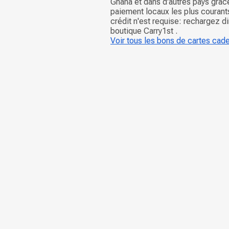
Ghana et dans d'autres pays grâ
paiement locaux les plus courant
crédit n'est requise: rechargez d
boutique Carry1st .
Voir tous les bons de cartes cad