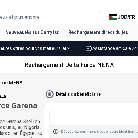
JOD
/
FR
eux et plus encore
Nouveautés sur Carry1st
Rechargement direct du jeu
leures offres pour vos meilleurs jeux
Assistance amicale 24h
Rechargement Delta Force MENA
orce MENA
Détails du bénéficiaire
ions
rce Garena
ce Garena Shell en
es unis, au Nigeria,
Découvrez comment trouver votre identifiant 
Maroc, en Égypte, au