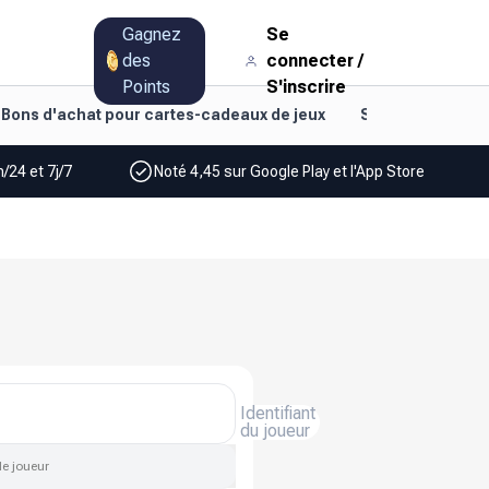
Gagnez
Se
des
connecter
/
Points
S'inscrire
Bons d'achat pour cartes-cadeaux de jeux
Style de vie et d
/24 et 7j/7
Noté 4,45 sur Google Play et l'App Store
Identifiant
du joueur
de joueur