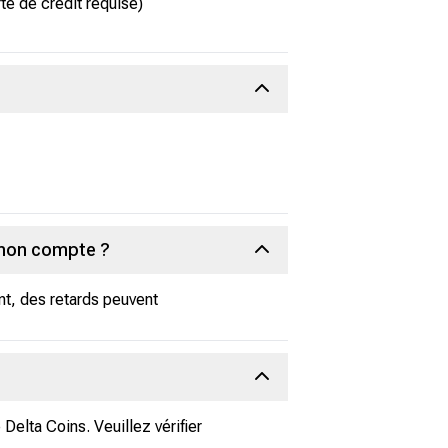
e de crédit requise)
 mon compte ?
t, des retards peuvent
elta Coins. Veuillez vérifier