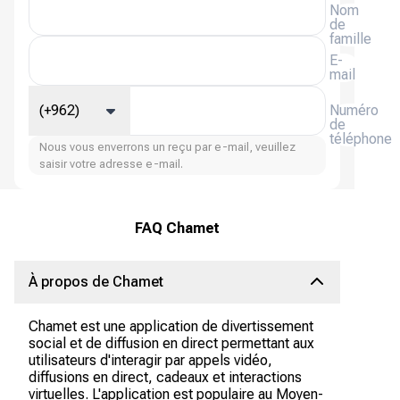
Nom
de
famille
E-
mail
(+962)
Numéro
de
téléphone
Nous vous enverrons un reçu par e-mail, veuillez
saisir votre adresse e-mail.
FAQ Chamet
À propos de Chamet
Chamet est une application de divertissement
social et de diffusion en direct permettant aux
utilisateurs d'interagir par appels vidéo,
diffusions en direct, cadeaux et interactions
virtuelles. L'application est populaire au Moyen-