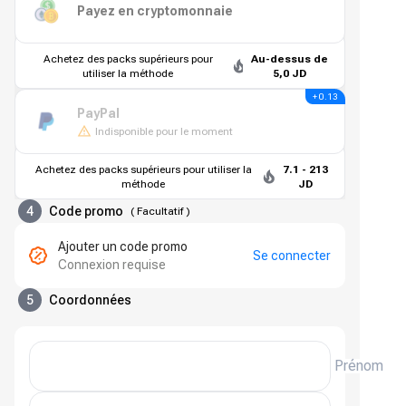
Payez en cryptomonnaie
Achetez des packs supérieurs pour
Au-dessus de
utiliser la méthode
5,0 JD
+ 0.13
PayPal
Indisponible pour le moment
Achetez des packs supérieurs pour utiliser la
7.1 - 213
méthode
JD
4
Code promo
(
Facultatif
)
Ajouter un code promo
Se connecter
Connexion requise
5
Coordonnées
Prénom