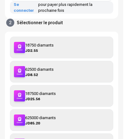
Se
pour payer plus rapidement la
connecter
prochaine fois
2
Sélectionner le produit
18750 diamants
JD2.55
62500 diamants
JD8.52
187500 diamants
JD25.56
625000 diamants
JD85.20