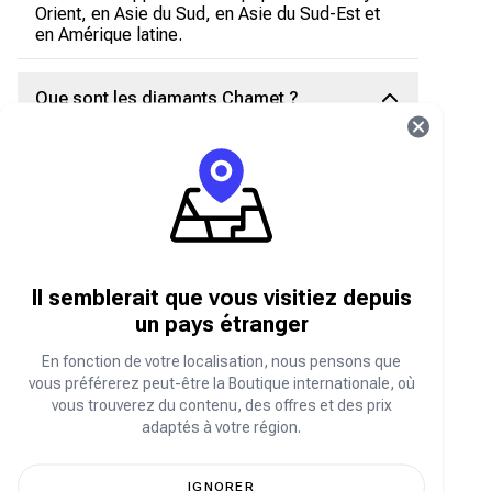
Orient, en Asie du Sud, en Asie du Sud-Est et
en Amérique latine.
Que sont les diamants Chamet ?
Les Diamants Chamet sont la monnaie virtuelle
de l'application utilisée pour:
Envoyez des cadeaux aux streamers et aux
hôtes
Accédez à des interactions premium
Participez aux activités en direct
Il semblerait que vous visitiez depuis
Débloquez des fonctionnalités spéciales au
un pays étranger
sein de l'application
En fonction de votre localisation, nous pensons que
Comment recharger ses diamants
vous préférerez peut-être la Boutique internationale, où
vous trouverez du contenu, des offres et des prix
Chamet sur Carry1st Shop ?
adaptés à votre région.
Consulter shop.carry1st.com
Faites défiler vers le bas jusqu'à la catégorie
IGNORER