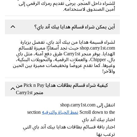
للشراء داخل المتجر. يرجى تقديم رمزك الرقمي إلى
أمين الصندوق لاستخدامه.
أين يمكن شراء قسائم هدايا بيك آند باي؟
لشراء قسيمة هدايا من بيك آند باي، تفضل بزيارة
shop.carry1st.com حيث تجد أسعارًا مميزة لقسائم
الهدايا. يوفر متجر Carry1st طرق دفع آمنة، مثل باي
بال، Chipper، والعملات الرقمية، والتحويلات البنكية،
وغيرها. كما نقدم عروضًا وتخفيضات مميزة بين الحين
والآخر!
كيفية شراء قسائم بطاقات هدايا Pick n Pay من
متجر Carry1st
انتقل إلى shop.carry1st.com
Scroll down to the
نمط الحياة والترفيه
section
اختار بيك آند باي
اختار باقة قسائم بطاقات هدايا بيك آند باي التي
ترغب بها