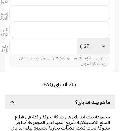
الأول
إسم
العائلة
البريد
الإلكتروني
(+27)
رقم
الهاتف
سنرسل لك إيصالًا عبر البريد الإلكتروني، يرجى إدخال عنوان
بريدك الإلكتروني.
بيك آند باي FAQ
ما هو بيك آند باي؟
مجموعة بيك آند باي هي شركة تجزئة رائدة في قطاع
السلع الاستهلاكية سريع النمو. تدير المجموعة متاجر
متنوعة تحت ثلاث علامات تجارية متميزة: بيك آند باي،