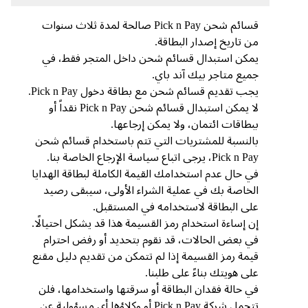
قسائم شحن Pick n Pay صالحة لمدة ثلاث سنوات
من تاريخ إصدار البطاقة.
يمكن استبدال قسائم شحن داخل المتجر فقط، في
جميع متاجر بيك آند باي.
يجب تقديم قسائم شحن مع بطاقة دخول Pick n Pay.
لا يمكن استبدال قسائم شحن Pick n Pay نقداً أو
ببطاقات ائتمان، ولا يمكن إرجاعها.
بالنسبة للمشتريات التي تتم باستخدام قسائم شحن
Pick n Pay، يرجى اتباع سياسة الإرجاع الخاصة بنا.
في حال عدم استخدامك القيمة الكاملة لبطاقة الهدايا
الخاصة بك في عملية الشراء الأولى، سيبقى رصيد
على البطاقة لاستخدامه في المستقبل.
إن إساءة استخدام رمز القسيمة هذا قد يشكل احتيالًا.
في بعض الحالات، قد نقوم بتحديد أو رفض احترام
قيمة رمز القسيمة إذا لم تتمكن من تقديم دليل مقنع
على هويتك بناءً على طلبنا.
في حالة فقدان البطاقة أو سرقتها واستخدامها، فلن
تتحمل شركة Pick n Pay أو وكلاؤها أي مسؤولية عن