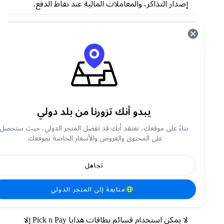
إصدار التذاكر، والمعاملات المالية عند نقاط الدفع.
كيفية شراء المنتجات عبر الإنترنت من بيك آند باي
To register for
اختر وادفع
online shopping:
Go to
https://login.pnp.co.za/login
تسجيل حساب جديد باستخدام بريدك الإلكتروني
سجل ودخل
تحقق من توفر خدمة التوصيل قبل البدء بالتسوق
يبدو أنك تزورنا من بلد دولي
تصفح العناصر
أضف العناصر المختارة إلى عربة التسوق
بناءً على موقعك، نعتقد أنك قد تفضل المتجر الدولي، حيث ستحصل
على المحتوى والعروض والأسعار الخاصة بموقعك.
اختار طريقة الدفع
أدخل عنوان التسليم
تتبع طلبك
تجاهل
هل يمكن استخدام قسائم بطاقات هدايا Pick n
متابعة إلى المتجر الدولي
Pay للتسوق عبر الإنترنت؟
لا يمكن استخدام قسائم بطاقات هدايا Pick n Pay إلا