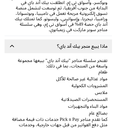
وبوكسر، وأسواق تي إم. انطلقت بيك آند باي في
البداية من جنوب أفريقيا، ثم توسعت لتشمل منصة
تسوق إلكترونية مريحة تعمل في ناميبيا، وبوتسوانا،
وزامبيا، نيجريا، وإسواتيني، وليسوتو. كما تمتلك بيك
آند باي حصة 49% في أسواق تي إم، وهي سلسلة
متاجر سوبر ماركت في زيمبابوي.
ماذا يبيع متجر بيك آند باي؟
تفتخر سلسلة متاجر "بيك آند باي" ببيعها مجموعة
واسعة من المنتجات، بما في ذلك:
طعام
مواد غذائية غير صالحة للأكل
المشروبات الكحولية
ملابس
المستحضرات الصيدلانية
مواد البناء والتجهيزات
بضائع عام
كما تقدم متاجر Pick n Pay خدمات ذات قيمة مضافة
مثل دفع الفواتير من قبل جهات خارجية، وخدمات