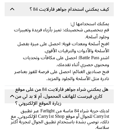
كيف يمكنني استخدام جواهر فارلايت 84 ؟
يمكنك استخدامها ل:
قم بتخصيص شخصيتك: تميز بأزياء فريدة وتعبيرات
وجلود أسلحة.
افتح أسلحة ومعدات قوية: احصل على ميزة بفضل
الأسلحة والأدوات والترقيات الأقوى.
اشترِ Battle Pass: احصل على مكافآت وتحديات
ومحتوى حصري أثناء تقدمك.
فتح صناديق الغنائم: احصل على فرصة للفوز بعناصر
نادرة مثل الأسلحة والجلود والمزيد.
هل يمكنني شراء جواهر فارلايت 84 من على موقع
كاري فيرست للهاتف المحمول، أم لا بد لي من
زيارة الموقع الإلكتروني ؟
لديك حرية شراء 84 ماسة من Farlight عبر تطبيق
Carry1st للجوال أو موقع Carry1st Shop الإلكتروني. مع
ذلك، نوصي بشدة باستخدام تطبيق الجوال لتجربة أكثر
سلاسة.