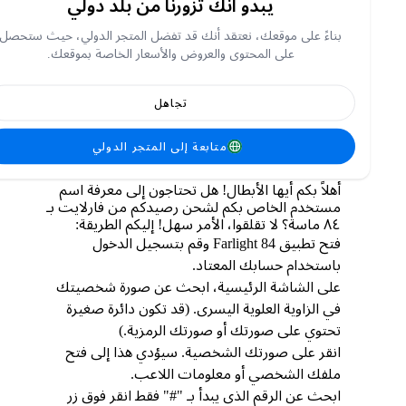
يبدو أنك تزورنا من بلد دولي
هل أحصل على الرصيد على الفور في حسابي على
بناءً على موقعك، نعتقد أنك قد تفضل المتجر الدولي، حيث ستحصل
فارلايت 84 ؟
على المحتوى والعروض والأسعار الخاصة بموقعك.
نعم، سوف تحصل على جواهر الذي اشتريته مضافًا
مباشرةً إلى حساب Farlight 84 الخاص بك.
تجاهل
كيف يمكنني العثور على معرف المستخدم الخاص
متابعة إلى المتجر الدولي
بي في فارلايت 84 ؟
أهلاً بكم أيها الأبطال! هل تحتاجون إلى معرفة اسم
مستخدم الخاص بكم لشحن رصيدكم من فارلايت بـ
٨٤ ماسة؟ لا تقلقوا، الأمر سهل! إليكم الطريقة:
فتح تطبيق Farlight 84 وقم بتسجيل الدخول
باستخدام حسابك المعتاد.
على الشاشة الرئيسية، ابحث عن صورة شخصيتك
في الزاوية العلوية اليسرى. (قد تكون دائرة صغيرة
تحتوي على صورتك أو صورتك الرمزية.)
انقر على صورتك الشخصية. سيؤدي هذا إلى فتح
ملفك الشخصي أو معلومات اللاعب.
ابحث عن الرقم الذي يبدأ بـ "#" فقط انقر فوق زر