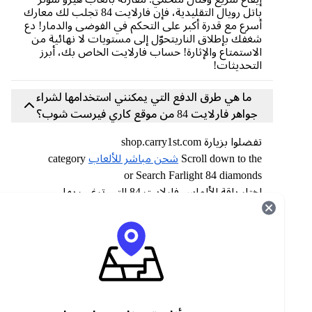
باتل رويال التقليدية، فإن فارلايت 84 تجلب لك معارك
أسرع مع قدرة أكبر على التحكم في الفوضى والدمار! دع
شغفك بإطلاق الناريتحوّل إلى مستويات لا نهائية من
الاستمتاع والإثارة! حساب فارلايت الخاص بك، أبرز
التحديثات!
ما هي طرق الدفع التي يمكنني استخدامها لشراء
جواهر فارلايت 84 من موقع كاري فيرست شوب؟
تفضلوا بزيارة shop.carry1st.com
Scroll down to the
شحن مباشر للألعاب
category
or Search Farlight 84 diamonds
اختار باقة الألماس فارلايت 84 التي ترغب بها
أدخل معرفك الفريد (UID) الخاص بـ Farlight 84.
اختر طريقة الدفع المفضلة لديك (مثل التحويل
المصرفي، البطاقة، المحفظة الإلكترونية).
أكمل عملية الشراء.
بعد إتمام عملية الدفع، ستتلقى مشترياتك مباشرة
في حسابك على Farlight 84!