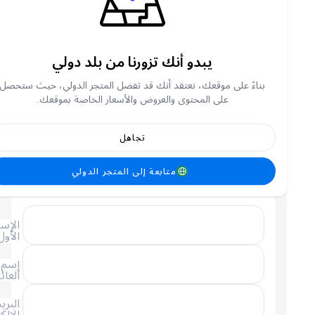
ادفع باستخدام العملات الرقمية
يبدو أنك تزورنا من بلد دولي
تحتاج الى شراء منتجات أعلى لاستخدام وسيله
Above 10.3k
الدفع هذة
RWF
بناءً على موقعك، نعتقد أنك قد تفضل المتجر الدولي، حيث ستحصل
على المحتوى والعروض والأسعار الخاصة بموقعك.
4
كود الخصم
(
خياري
)
استخدم كود الخصم
تجاهل
تسجيل الدخول
مطلوب تسجيل الدخول
متابعة إلى المتجر الدولي
5
ادخل معلوماتك
الإسم
الأول
إسم
العائلة
البريد
الإلكتروني