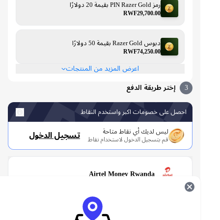
رمز PIN Razer Gold بقيمة 20 دولارًا
RWF29,700.00
دبوس Razer Gold بقيمة 50 دولارًا
RWF74,250.00
اعرض المزيد من المنتجات
3
إختر طريقة الدفع
احصل على خصومات اكبر واستخدم النقاط
ليس لديك أي نقاط متاحة
تسجيل الدخول
قم بتسجيل الدخول لاستخدام نقاط
Airtel Money Rwanda
MTN مومو رواندا