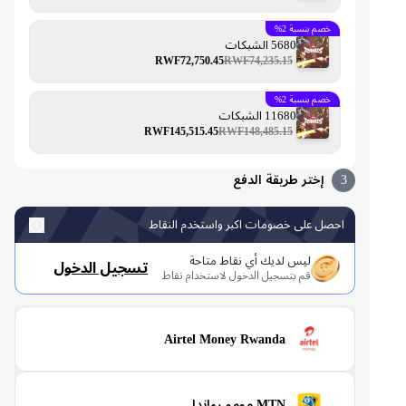
خصم بنسبة 2%
5680 الشبكات
RWF72,750.45
RWF74,235.15
خصم بنسبة 2%
11680 الشبكات
RWF145,515.45
RWF148,485.15
3
إختر طريقة الدفع
احصل على خصومات اكبر واستخدم النقاط
ليس لديك أي نقاط متاحة
تسجيل الدخول
قم بتسجيل الدخول لاستخدام نقاط
Airtel Money Rwanda
MTN مومو رواندا