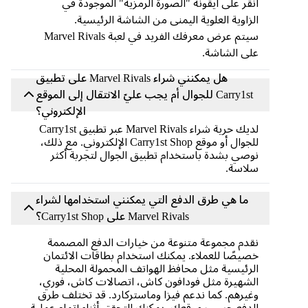
انقر على أيقونة "الصورة الرمزية" الموجودة في
الزاوية العلوية اليمنى من الشاشة الرئيسية.
سيتم عرض معرفك الفريد في لعبة Marvel Rivals
على الشاشة.
هل يمكنني شراء Marvel Rivals على تطبيق
Carry1st للجوال أم يجب عليّ الانتقال إلى الموقع
الإلكتروني؟
لديك حرية شراء Marvel Rivals عبر تطبيق Carry1st
للجوال أو موقع Carry1st Shop الإلكتروني. مع ذلك،
نوصي بشدة باستخدام تطبيق الجوال لتجربة أكثر
سلاسة.
ما هي طرق الدفع التي يمكنني استخدامها لشراء
Marvel Rivals على Carry1st Shop؟
نقدم مجموعة متنوعة من خيارات الدفع المصممة
خصيصًا للعملاء. يمكنك استخدام بطاقات الائتمان
الرئيسية مثل محافظ الهواتف المحمولة المحلية
الشهيرة مثل فودافون كاش، اتصالات كاش، فوري،
وغيرهم. كما ندعم فيزا وماستركارد. قد تختلف طرق
الدفع حسب موقعك، يمكنك التحقق أثناء إتمام عملية