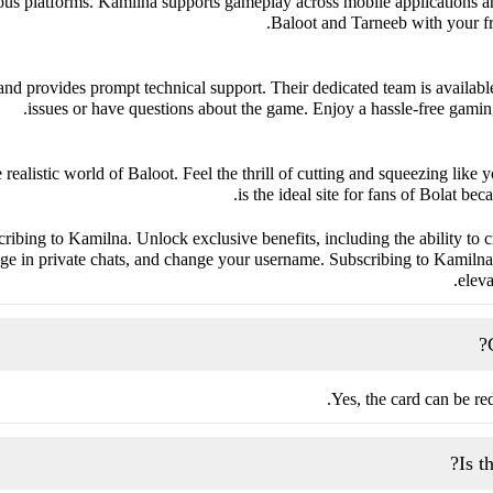
ous platforms. Kamilna supports gameplay across mobile applications a
Baloot and Tarneeb with your fri
n and provides prompt technical support. Their dedicated team is availa
issues or have questions about the game. Enjoy a hassle-free gaming
realistic world of Baloot. Feel the thrill of cutting and squeezing like
is the ideal site for fans of Bolat beca
ibing to Kamilna. Unlock exclusive benefits, including the ability to 
age in private chats, and change your username. Subscribing to Kamilna 
eleva
Yes, the card can be r
Is t