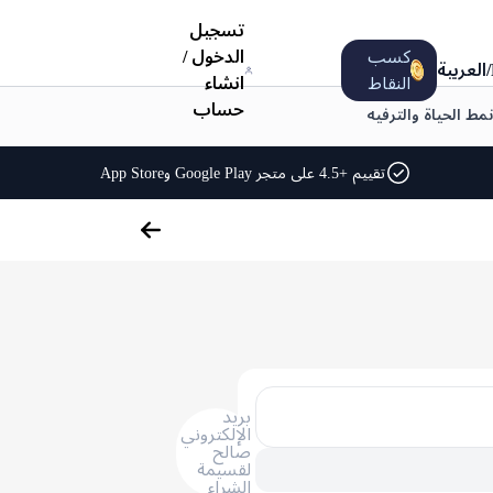
تسجيل
كسب
الدخول
/
/
العربية
النقاط
انشاء
حساب
نمط الحياة والترفيه
تقييم +4.5 على متجر Google Play وApp Store
بريد
الإلكتروني
صالح
لقسيمة
الشراء