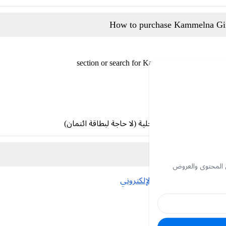
How to purchase Kammelna Gif
لعاب
section or search for Kammelna Gift Card
 شرائها
 طرق الدفع الآمنة المحلية (لا حاجة لبطاقة ائتمان)
 المحتوى والعروض
Log in to
موقع كاميلنا الإلكتروني
الاسترداد