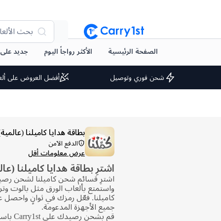
بحث الألعا
الصفحة الرئيسية
الأكثر رواجاً اليوم
جديد على arry1st
شحن فوري وتوصيل
أفضل العروض على ألع
بطاقة هدايا كاميلنا (عالمية)
الدفع الآمن
عرض معلومات أقل
اشترِ بطاقة هدايا كاميلنا (عال
اشترِ قسائم شحن كاميلنا لشحن رصيدك
واستمتع بألعاب الورق مثل بالوت وتر
كاميلنا. فعّل رمزك في ثوانٍ واحصل 
جميع الأجهزة المدعومة.
قم بشحن ر