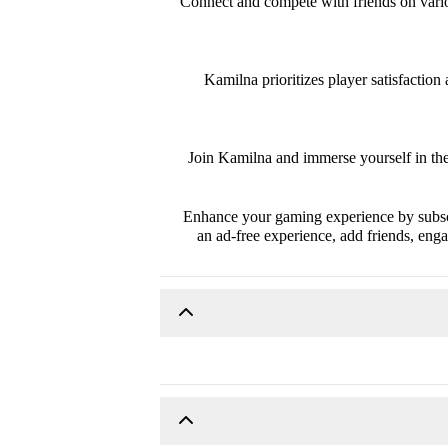
Connect and compete with friends on vari
Kamilna prioritizes player satisfactio
Join Kamilna and immerse yourself in the 
Enhance your gaming experience by subscr
an ad-free experience, add friends, eng