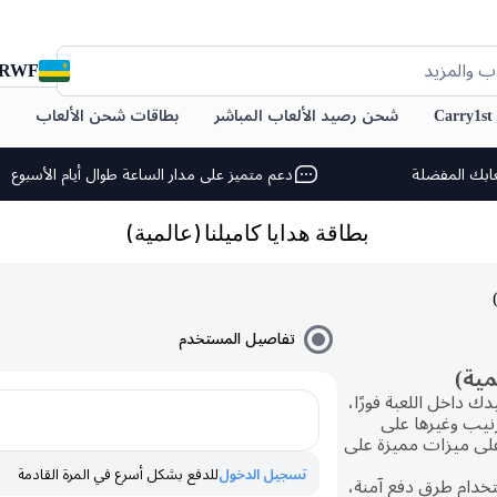
RWF
ب والمزيد
C
شحن رصيد الألعاب المباشر
بطاقات شحن الألعاب
ابك المفضلة
دعم متميز على مدار الساعة طوال أيام الأسبوع
بطاقة هدايا كاميلنا (عالمية)
تفاصيل المستخدم
مية)
 داخل اللعبة فورًا،
نيب وغيرها على
على ميزات مميزة على
تسجيل الدخول
للدفع بشكل أسرع في المرة القادمة
صيدك على Carry1st باستخدام طرق دفع آمنة،