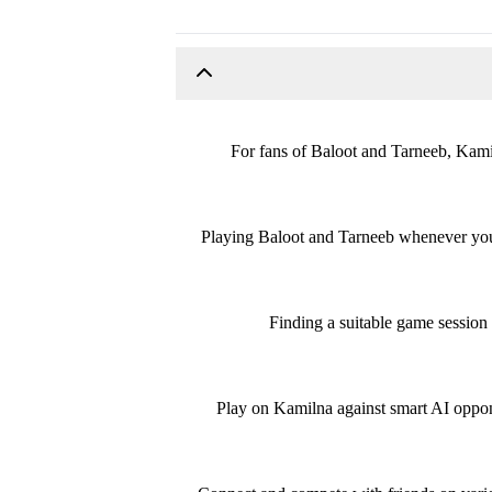
For fans of Baloot and Tarneeb, Kamil
Playing Baloot and Tarneeb whenever you 
Finding a suitable game session 
Play on Kamilna against smart AI opponen