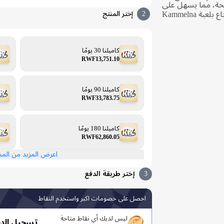
حة، مما يسهل على
اللاعبين في جميع أنحاء العالم الاستمتاع بلعبة Kammelna
2
إختر المنتج
كاميلنا 30 يومًا
RWF13,751.10
كاميلنا 90 يومًا
RWF33,783.75
كاميلنا 180 يومًا
RWF62,860.05
اعرض المزيد من الم
3
إختر طريقة الدفع
احصل على خصومات اكبر واستخدم النقاط
ليس لديك أي نقاط متاحة
تسجيل الد