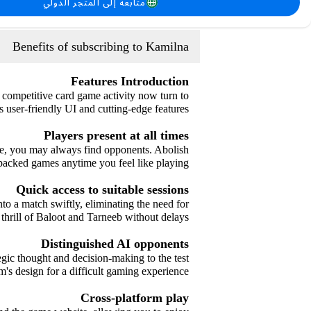
متابعة إلى المتجر الدولي
سيتم تفعيل الاشتراك في حسابك
Benefits of subscribing to Kamilna
Features Introduction
 competitive card game activity now turn to
 user-friendly UI and cutting-edge features.
Players present at all times
se, you may always find opponents. Abolish
-packed games anytime you feel like playing.
Quick access to suitable sessions
to a match swiftly, eliminating the need for
hrill of Baloot and Tarneeb without delays.
Distinguished AI opponents
egic thought and decision-making to the test
m's design for a difficult gaming experience.
Cross-platform play