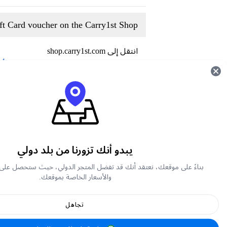
t Card voucher on the Carry1st Shop
انتقل إلى shop.carry1st.com
Scroll down to the
قسائم بطاقات هدايا الأ
بطاقة هدايا مختارة من كاميلنا
اختر باقة بطاقة هدايا كاميلنا التي ترغب في
أدخل عنوان بريدك الالكتروني
أضف كمية مشترياتك
اشترِ بطاقة هدايا كاميلنا الخاصة بك من خلال
يبدو أنك تزورنا من بلد دولي
How to redeem Kammelna Gift Card?
بناءً على موقعك، نعتقد أنك قد تفضل المتجر الدولي، حيث ستحصل على
والأسعار الخاصة بموقعك.
 your account or create a new one using the
انقر على "اشترك الآن"
تجاهل
Enter your code in the required field -
صفحة 
انقر على تفعيل الرمز