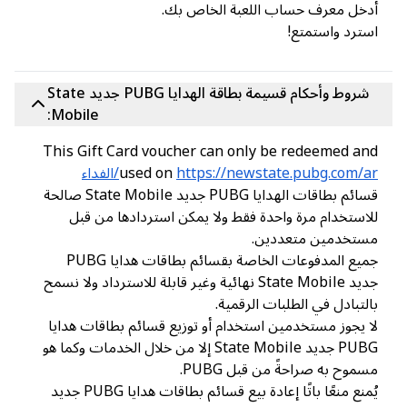
خل معرف حساب اللعبة الخاص بك.
ترد واستمتع!
شروط وأحكام قسيمة بطاقة الهدايا PUBG جديد State
Mobile:
This Gift Card voucher can only be redeemed a
https://newstate.pubg.com//الفداء
used on
قسائم بطاقات الهدايا PUBG جديد State Mobile صالحة
استخدام مرة واحدة فقط ولا يمكن استردادها من قبل
ستخدمين متعددين.
جميع المدفوعات الخاصة بقسائم بطاقات هدايا PUBG
جديد State Mobile نهائية وغير قابلة للاسترداد ولا نسمح
لتبادل في الطلبات الرقمية.
 يجوز مستخدمين استخدام أو توزيع قسائم بطاقات هدايا
PUBG جديد State Mobile إلا من خلال الخدمات وكما هو
موح به صراحةً من قبل PUBG.
يُمنع منعًا باتًا إعادة بيع قسائم بطاقات هدايا PUBG جديد