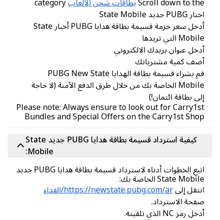
Scroll down to t
بطاقات شحن الألعاب
category
PUB جديد State Mobile
أدخل سعر حزمة قسيمة بطاقة هدايا PUBG أخبار State
Mob التي تريدها
خل عنوان بريدك الالكتروني
ضف كمية مشترياتك
قم بشراء قسيمة بطاقة الهدايا PUBG New State
Mobile الخاصة بك من خلال طرق الدفع الآمنة (لا حاجة
ى بطاقة ائتمان!)
Please note: Always ensure to look out for Carry1
Bundles and Special Offers on the Carry1st Sh
كيفية استرداد قسيمة بطاقة هدايا PUBG جديد State
Mobile:
اتبع الخطوات أدناه لاسترداد قسيمة بطاقة هدايا PUBG جديد
State Mobi الخاصة بك:
تقل إلى
https://newstate.pubg.com/ar/الفداء
حة الاسترداد.
 رمز NC الذي تلقيته.