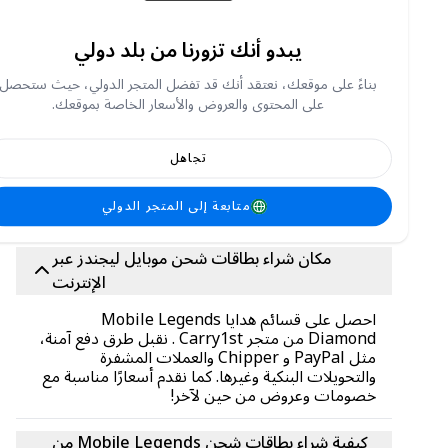
كيفية ربح جواهر موبايل ليجندز مجانًا:
يبدو أنك تزورنا من بلد دولي
طرق كسب جواهر في Mobile Legends هي كما يلي:
أثناء اللعب، تأكد من تمكين ميزة البث المباشر
بناءً على موقعك، نعتقد أنك قد تفضل المتجر الدولي، حيث ستحصل
المشاركة في البطولات
على المحتوى والعروض والأسعار الخاصة بموقعك.
المشاركة في مسابقات اليوتيوب
انضم إلى مجتمع Mobile Legends
تجاهل
كن عضوًا فعالًا في منتديات Mobile Legends
استخدم مكافآت آراء Google بشكل جيد
متابعة إلى المتجر الدولي
مكان شراء بطاقات شحن موبايل ليجندز عبر
الإنترنت
احصل على قسائم هدايا Mobile Legends
Diamond من متجر Carry1st . نقبل طرق دفع آمنة،
مثل PayPal و Chipper والعملات المشفرة
والتحويلات البنكية وغيرها. كما نقدم أسعارًا مناسبة مع
خصومات وعروض من حين لآخر!
كيفية شراء بطاقات شحن Mobile Legends من