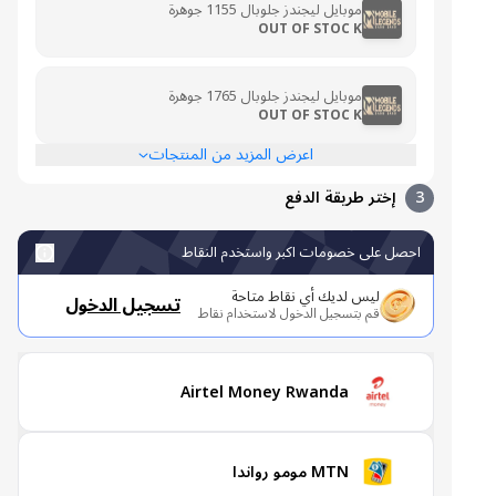
موبايل ليجندز جلوبال 1155 جوهرة
OUT OF STOC K
موبايل ليجندز جلوبال 1765 جوهرة
OUT OF STOC K
اعرض المزيد من المنتجات
3
إختر طريقة الدفع
احصل على خصومات اكبر واستخدم النقاط
ليس لديك أي نقاط متاحة
تسجيل الدخول
قم بتسجيل الدخول لاستخدام نقاط
Airtel Money Rwanda
MTN مومو رواندا