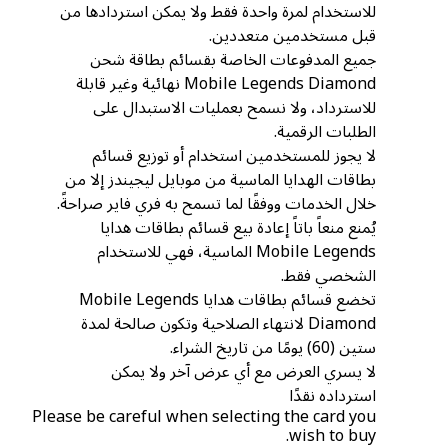
للاستخدام لمرة واحدة فقط ولا يمكن استردادها من
قبل مستخدمين متعددين.
جميع المدفوعات الخاصة بقسائم بطاقة شحن
Mobile Legends Diamond نهائية وغير قابلة
للاسترداد، ولا نسمح بعمليات الاستبدال على
الطلبات الرقمية.
لا يجوز للمستخدمين استخدام أو توزيع قسائم
بطاقات الهدايا الماسية من موبايل ليجيندز إلا من
خلال الخدمات ووفقًا لما تسمح به فري فاير صراحةً.
يُمنع منعاً باتاً إعادة بيع قسائم بطاقات هدايا
Mobile Legends الماسية، فهي للاستخدام
الشخصي فقط.
تخضع قسائم بطاقات هدايا Mobile Legends
Diamond لانتهاء الصلاحية وتكون صالحة لمدة
ستين (60) يومًا من تاريخ الشراء.
لا يسري العرض مع أي عرض آخر ولا يمكن
استرداده نقدًا
Please be careful when selecting the card you
wish to buy.