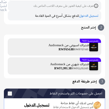
صالحًا
لشركة
تعرف على كيفية العثور على معرف اللاعب الخاص بك
Audiomack
سجيل الدخول
للدفع بشكل أسرع في المرة القادمة
إختر المنتج
م بنسبة 10%
اشتراك اسبوعي من Audiomack
RWF654.88
RWF727.65
م بنسبة 10%
اشتراك شهري من Audiomack
RWF1,991.38
RWF2,212.65
إختر طريقة الدفع
 على خصومات اكبر واستخدم النقاط
ليس لديك أي نقاط متاحة
تسجيل الدخول
قم بتسجيل الدخول لاستخدام نقاط