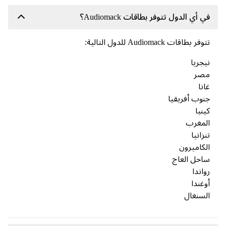
ي الدول تتوفر بطاقات Audiomack؟
اقات Audiomack للدول التالية:
ريا
ر
ب أفريقيا
ا
غرب
نيا
اميرون
ل العاج
دا
ندا
نغال