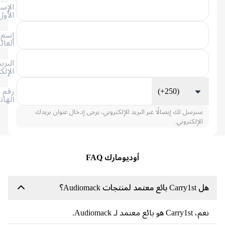
الإسم
الأول
إسم
العائلة
البريد
الإلكتروني
(+250)
رقم
الهاتف
رسل لك إيصالًا عبر البريد الإلكتروني، يرجى إدخال عنوان بريدك
إلكتروني.
أوديومارك FAQ
 Audiomack؟
تمد لـ Audiomack.