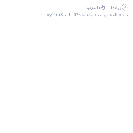
|
العربية
اندا
وق محفوظة © 2026 لشركة Carry1st .