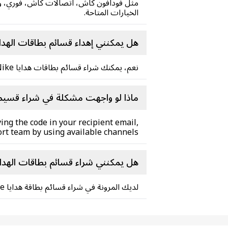
مثل فودافون كاش، اتصالات كاش، فوري، وغي
الخيارات المتاحة.
هل يمكنني إهداء قسائم بطاقات الهدا
نعم، يمكنك شراء قسائم بطاقات هدايا Nike كهدايا. ما عليك سوى إدخال عنوان البريد الإلكتروني للمستلم أثناء الشراء، وسيصله الرمز في بريده الإلكتروني.
ماذا لو واجهت مشكلة في شراء قسيمة
ing the code in your recipient email,
rt team by using available channels
هل يمكنني شراء قسائم بطاقات الهدا
لديك المرونة في شراء قسائم بطاقة هدايا Nike إما من خلال تطبيق Carry1st للجوال أو موقع Carry1st Shop.