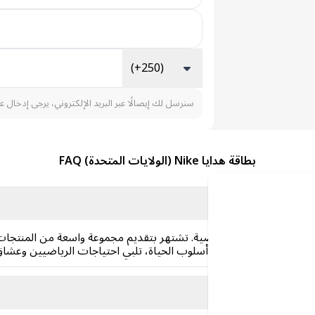
(+250)
سنرسل لك إيصالًا عبر البريد الإلكتروني، يرجى إدخال ع
بطاقة هدايا Nike (الولايات المتحدة) FAQ
جال الملابس والأحذية الرياضية. تشتهر بتقديم مجموعة واسعة من المنتجا
رائدة في مجال الرياضة وأسلوب الحياة، تلبي احتياجات الرياضيين وعشا
؟