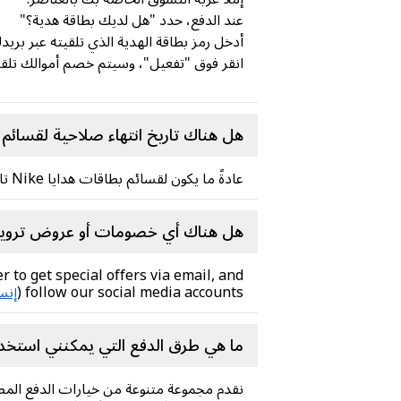
عند الدفع، حدد "هل لديك بطاقة هدية؟"
أدخل رمز بطاقة الهدية الذي تلقيته عبر بريد
انقر فوق "تفعيل"، وسيتم خصم أموالك تلقائي
هل هناك تاريخ انتهاء صلاحية لقسائم 
عادةً ما يكون لقسائم بطاقات هدايا Nike تاريخ انتهاء صلاحية. يُرجى مراجعة البريد الإلكتروني المُرفق مع القسيمة لمزيد من التفاصيل.
هل هناك أي خصومات أو عروض ترويجية
 to get special offers via email, and
follow our social media accounts (
إنس
ما هي طرق الدفع التي يمكنني استخد
نقدم مجموعة متنوعة من خيارات الدفع المص