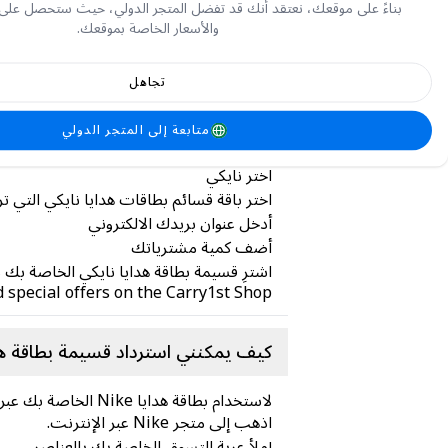
بناءً على موقعك، نعتقد أنك قد تفضل المتجر الدولي، حيث ستحصل على
قسيمة بطاقة هدايا Nike هي قسيمة رقمية تعمل كطريقة مريحة ومتعددة الاستخدامات لإهداء أو شراء منتجات Nike
والأسعار الخاصة بموقعك.
كيف يمكنني شراء قسيمة بطاقة هدايا
تجاهل
انتقل إلى shop.carry1st.com
متابعة إلى المتجر الدولي
انتقل إلى قسم أسلوب الحياة والترفيه
اختر نايكي
اختر باقة قسائم بطاقات هدايا نايكي التي ت
أدخل عنوان بريدك الالكتروني
أضف كمية مشترياتك
اشترِ قسيمة بطاقة هدايا نايكي الخاصة بك م
 special offers on the Carry1st Shop!
كيف يمكنني استرداد قسيمة بطاقة هدايا Nike الخاص
لاستخدام بطاقة هدايا Nike الخاصة بك عبر الإنترنت:
اذهب إلى متجر Nike عبر الإنترنت.
إملأ عربة التسوق الخاصة بك بالعناصر.