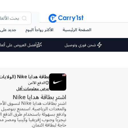
بحث الألعا
الصفحة الرئيسية
الأكثر رواجاً اليوم
جديد على arry1st
شحن فوري وتوصيل
أفضل العروض على ألعا
بطاقة هدايا Nike (الولايات المتحدة)
الدفع الآمن
عرض معلومات أقل
اشترِ بطاقة هدايا Nike
اشترِ بطاقات هدايا 
والمعدات الرياضية. استمتع بتوصيل 
وادفع بسهولة باستخدام طرق الدفع ال
نيجريا وجنوب إفريقيا وكينيا ومصر مص
حاجة لبطاقة ائتمان.