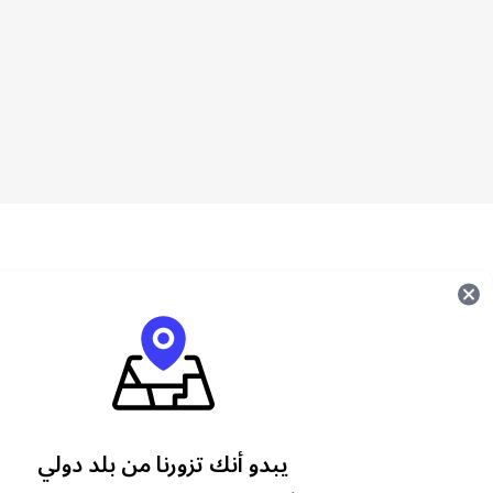
ما هو نايكي؟
Nike علامة تجارية عالمية مرموقة في م
والإكسسوارات الرياضية. إنها علامة تجارية 
ما هي قسيمة بطاقة الهدايا من نايكي 
يبدو أنك تزورنا من بلد دولي