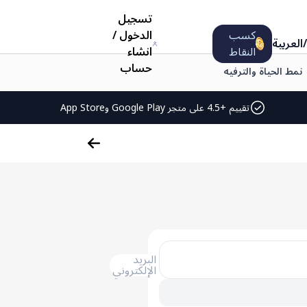
تسجيل
كسب
الدخول
/
/
العربية
النقاط
انشاء
حساب
نمط الحياة والترفيه
تقييم +4.5 على متجر Google Play وApp Store
البريد
الإلكتروني