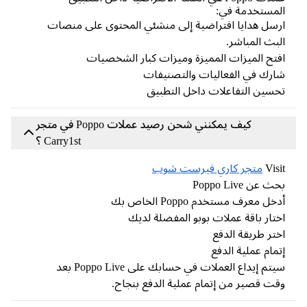
مستخدمة في:
سل هدايا افتراضية إلى منشئي المحتوى على منصات
بث المباشر.
تح الميزات المميزة وميزات كبار الشخصيات
رك في الفعاليات والتصنيفات
سين التفاعلات داخل التطبيق
كيف يمكنني شحن رصيد عملات Poppo في متجر
Carry1st ؟
Vis
متجر كاري فيرست شوب
 عن Poppo Live
خل معرف مستخدم Poppo الخاص بك
تار باقة عملات بوبو المفضلة لديك
تر طريقة الدفع
مام عملية الدفع
سيتم إيداع العملات في حسابك على Poppo Live بعد
ت قصير من إتمام عملية الدفع بنجاح.