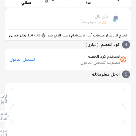
هذة
عماني
باي بال
غير متوفر حالياً
اج الى شراء منتجات أعلى لاستخدام وسيله الدفع هذة
3.8 - 114 ريال عماني
كود الخصم
(
خياري
)
استخدم كود الخصم
تسجيل الدخول
مطلوب تسجيل الدخول
ادخل معلوماتك
الإسم
الأول
إسم
العائلة
البريد
الإلكتروني