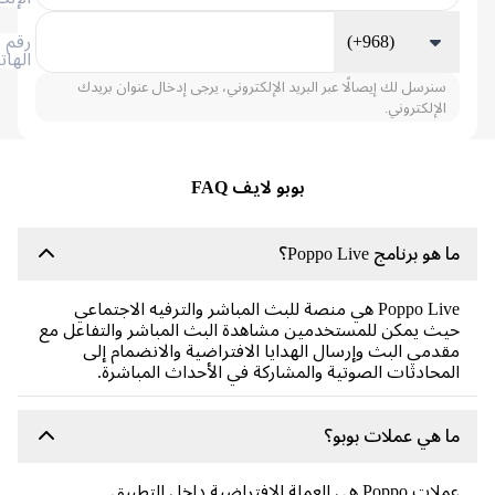
(+968)
رقم
الهاتف
سنرسل لك إيصالًا عبر البريد الإلكتروني، يرجى إدخال عنوان بريدك
الإلكتروني.
بوبو لايف FAQ
هو برنامج Poppo Live؟
Poppo Live هي منصة للبث المباشر والترفيه الاجتماعي
ث يمكن للمستخدمين مشاهدة البث المباشر والتفاعل مع
دمي البث وإرسال الهدايا الافتراضية والانضمام إلى
محادثات الصوتية والمشاركة في الأحداث المباشرة.
 هي عملات بوبو؟
عملات Poppo هي العملة الافتراضية داخل التطبيق