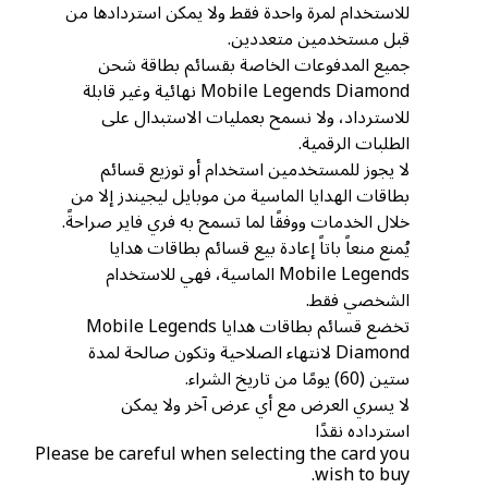
للاستخدام لمرة واحدة فقط ولا يمكن استردادها من
قبل مستخدمين متعددين.
جميع المدفوعات الخاصة بقسائم بطاقة شحن
Mobile Legends Diamond نهائية وغير قابلة
للاسترداد، ولا نسمح بعمليات الاستبدال على
الطلبات الرقمية.
لا يجوز للمستخدمين استخدام أو توزيع قسائم
بطاقات الهدايا الماسية من موبايل ليجيندز إلا من
خلال الخدمات ووفقًا لما تسمح به فري فاير صراحةً.
يُمنع منعاً باتاً إعادة بيع قسائم بطاقات هدايا
Mobile Legends الماسية، فهي للاستخدام
الشخصي فقط.
تخضع قسائم بطاقات هدايا Mobile Legends
Diamond لانتهاء الصلاحية وتكون صالحة لمدة
ستين (60) يومًا من تاريخ الشراء.
لا يسري العرض مع أي عرض آخر ولا يمكن
استرداده نقدًا
Please be careful when selecting the card you
wish to buy.