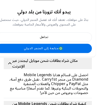
كيفية ربح جواهر موبايل ليجندز مجانًا:
يبدو أنك تزورنا من بلد دولي
طرق كسب جواهر في Mobile Legends هي كما يلي:
أثناء اللعب، تأكد من تمكين ميزة البث المباشر
بناءً على موقعك، نعتقد أنك قد تفضل المتجر الدولي، حيث ستحصل
المشاركة في البطولات
على المحتوى والعروض والأسعار الخاصة بموقعك.
المشاركة في مسابقات اليوتيوب
انضم إلى مجتمع Mobile Legends
تجاهل
كن عضوًا فعالًا في منتديات Mobile Legends
استخدم مكافآت آراء Google بشكل جيد
متابعة إلى المتجر الدولي
مكان شراء بطاقات شحن موبايل ليجندز عبر
الإنترنت
احصل على قسائم هدايا Mobile Legends
Diamond من متجر Carry1st . نقبل طرق دفع آمنة،
مثل PayPal و Chipper والعملات المشفرة
والتحويلات البنكية وغيرها. كما نقدم أسعارًا مناسبة مع
خصومات وعروض من حين لآخر!
كيفية شراء بطاقات شحن Mobile Legends من