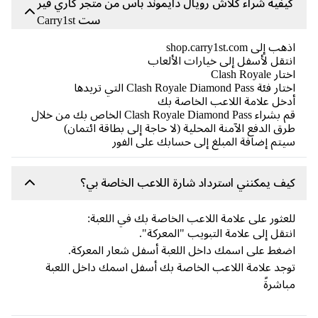
يفية شراء كلاش رويال دايموند باس من متجر كاري فير
ست Carry1st
 إلى shop.carry1st.com
تقل لأسفل إلى خيارات الألعاب
 Clash Royale
ئة Clash Royale Diamond Pass التي تريدها
خل علامة اللاعب الخاصة بك
قم بشراء Clash Royale Diamond Pass الخاص بك من خلال
ق الدفع الآمنة المحلية (لا حاجة إلى بطاقة ائتمان)
تم إضافة المبلغ إلى حسابك على الفور
ف يمكنني استرداد شارة اللاعب الخاصة بي؟
عثور على علامة اللاعب الخاصة بك في اللعبة:
تقل إلى علامة التبويب "المعركة".
غط على اسمك داخل اللعبة أسفل شعار المعركة.
جد علامة اللاعب الخاصة بك أسفل اسمك داخل اللعبة
اشرةً