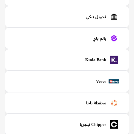
تحويل بنكي
بالم باي
Kuda Bank
Verve
محفظة باجا
Chipper نيجريا