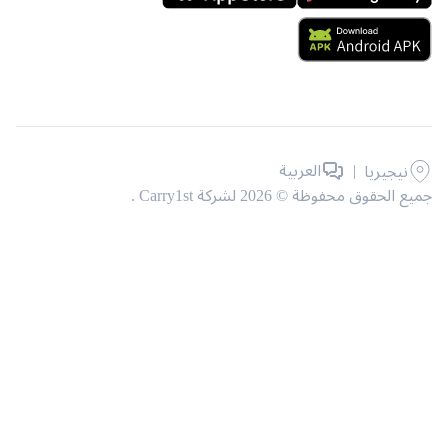
|
العربية
نيجيريا
حقوق محفوظة © 2026 لشركة Carry1st .