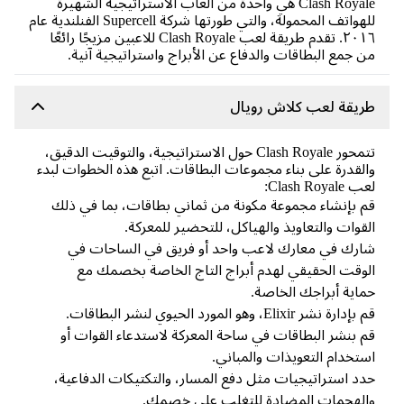
Clash Royale هي واحدة من ألعاب الاستراتيجية الشهيرة
للهواتف المحمولة، والتي طورتها شركة Supercell الفنلندية عام
٢٠١٦. تقدم طريقة لعب Clash Royale للاعبين مزيجًا رائعًا
 جمع البطاقات والدفاع عن الأبراج واستراتيجية آنية.
ريقة لعب كلاش رويال
تتمحور Clash Royale حول الاستراتيجية، والتوقيت الدقيق،
لقدرة على بناء مجموعات البطاقات. اتبع هذه الخطوات لبدء
Clash Royale:
 بإنشاء مجموعة مكونة من ثماني بطاقات، بما في ذلك
قوات والتعاويذ والهياكل، للتحضير للمعركة.
رك في معارك لاعب واحد أو فريق في الساحات في
وقت الحقيقي لهدم أبراج التاج الخاصة بخصمك مع
اية أبراجك الخاصة.
دارة نشر Elixir، وهو المورد الحيوي لنشر البطاقات.
 بنشر البطاقات في ساحة المعركة لاستدعاء القوات أو
تخدام التعويذات والمباني.
د استراتيجيات مثل دفع المسار، والتكتيكات الدفاعية،
لهجمات المضادة للتغلب على خصمك.