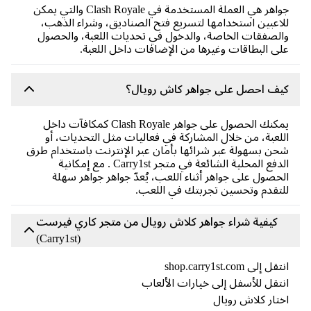
جواهر هي العملة المستخدمة في Clash Royale والتي يمكن
اعبين استخدامها لتسريع فتح الصناديق، وشراء الذهب،
لصفقات الخاصة، والدخول في تحديات اللعبة، والحصول
ى البطاقات وغيرها من الإضافات داخل اللعبة.
يف احصل على جواهر كاش رويال؟
يمكنك الحصول على جواهر Clash Royale كمكافآت داخل
لعبة، من خلال المشاركة في فعاليات مثل التحديات، أو
ن بسهولة عبر شرائها بأمان عبر الإنترنت باستخدام طرق
الدفع المحلية الشائعة في متجر Carry1st . مع إمكانية
حصول على جواهر أثناء اللعب، يُعدّ جواهر جواهر سهلة
تقدم وتحسين تجربتك في اللعب.
كيفية شراء جواهر كلاش رويال من متجر كاري فيرست
(Carry1st)
ل إلى shop.carry1st.com
تقل للأسفل إلى خيارات الألعاب
تار كلاش رويال