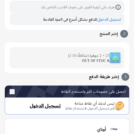
تعرف على كيفية العثور على معرف اللاعب الخاص بك
تسجيل الدخول
للدفع بشكل أسرع في المرة القادمة
إختر المنتج
25 + 2 جوهرة (مكافأة 10 ٪)
OUT OF STOC K
إختر طريقة الدفع
صل على خصومات اكبر واستخدم النقاط
ليس لديك أي نقاط متاحة
تسجيل الدخول
قم بتسجيل الدخول لاستخدام نقاط
أوباي